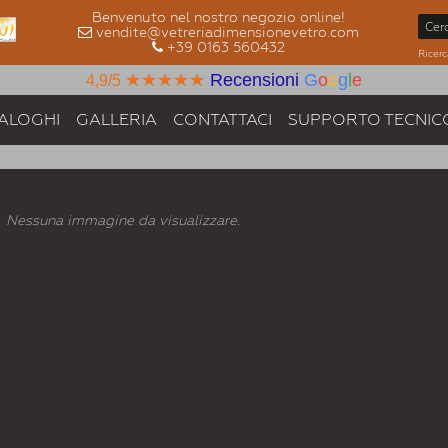
Benvenuto nel nostro negozio online!
vendite@vetreriadimensionevetro.com
+39 0163 560432
Ricerc
★★★★★
Recensioni
G
o
o
g
l
e
4,9/5
ALOGHI
GALLERIA
CONTATTACI
SUPPORTO TECNIC
Nessuna immagine da visualizzare.