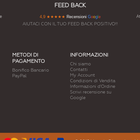
FEED BACK
e
At
4,9
★★★★★
Recensioni
G
o
o
g
l
e
AIUTACI CON IL TUO FEED BACK POSITIVO!!
METODI DI
INFORMAZIONI
PAGAMENTO
Chi siamo
Contatti
Bonifico Bancario
My Account
PayPal
Condizioni di Vendita
Informazioni d'Ordine
Scrivi recensione su
Google