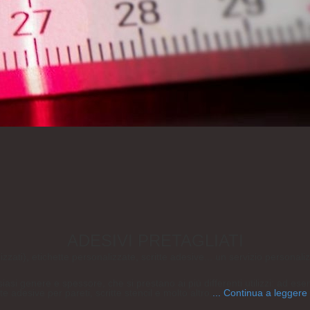
ADESIVI PRETAGLIATI
zati), etichette personalizzate, scritte adesive... un servizio personalizza
iasi genere e spessore, che si prestano ai più differenti utilizzi: ad ese
e adesive per pareti, scritte stencil e molto altro.
... Continua a leggere