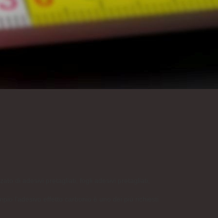
to di adesivi pretagliati, fogli adesivi pretagliati,
mpio l'adesivo effetto carbonio è uno dei più richiesti