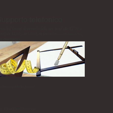
upporto telefonico
tivo dal lunedì al venerdì dalle ore 8.30 alle 12.30 e
lle ore 14.00 alle 18.00. Al sabato mattina aperti su
ppuntamento.
alizziamo tutto su misura!
utti I Diritti Riservati.