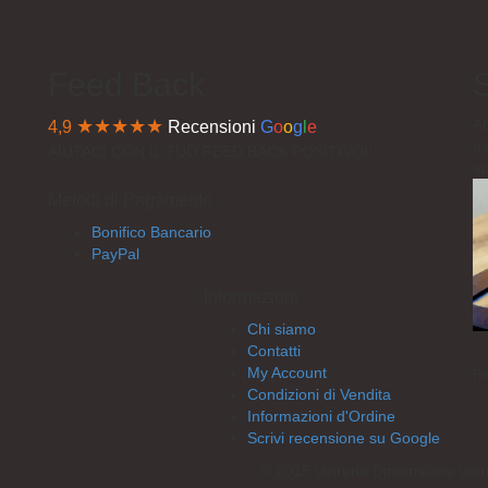
Feed Back
S
★★★★★
At
4,9
Recensioni
G
o
o
g
l
e
da
AIUTACI CON IL TUO FEED BACK POSITIVO!!
a
Metodi di Pagamento
Bonifico Bancario
PayPal
Informazioni
Chi siamo
Contatti
My Account
Re
Condizioni di Vendita
Informazioni d'Ordine
Scrivi recensione su Google
© 2015 Vetreria Dimensione Vetro. T