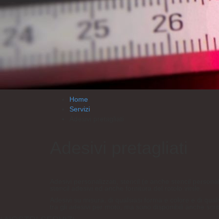
Home
Servizi
Adesivi pretagliati
Adesivi pretagliati
Adesivi personalizzati, stencil (e anche stencil personaliz
stencil adesivi ed anche fornitura del rotolo vinile.
Adesivi su misura, di qualsiasi forma e colore e di quals
tra gli adesivi per moto, ma sono disponibili anche scritt