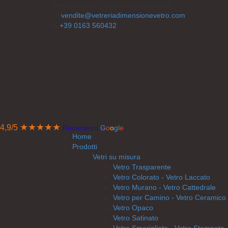
Benvenuto nel nostro negozio online!
vendite@vetreriadimensionevetro.com
+39 0163 560432
★★★★★
4,9/5
Recensioni
G
o
o
g
l
e
Home
Prodotti
Vetri su misura
Vetro Trasparente
Vetro Colorato - Vetro Laccato
Vetro Murano - Vetro Cattedrale
Vetro per Camino - Vetro Ceramico
Vetro Opaco
Vetro Satinato