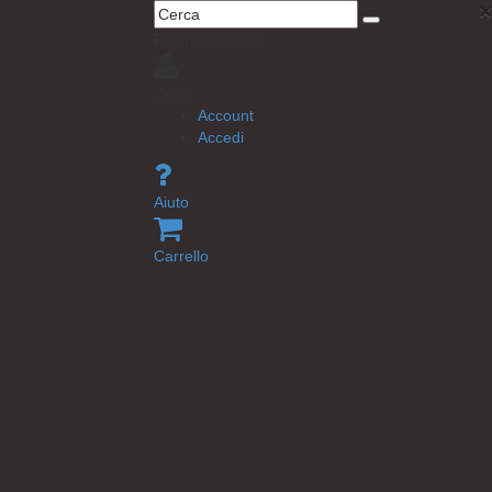
×
Ricerca nel sito
Entra
Account
Accedi
Aiuto
Carrello