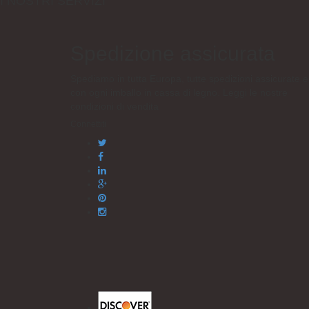
I NOSTRI SERVIZI
Spedizione assicurata
Spediamo in tutta Europa, tutte spedizioni assicurate e
con ogni imballo in cassa di legno. Leggi le nostre
condizioni di vendita
Connettiti