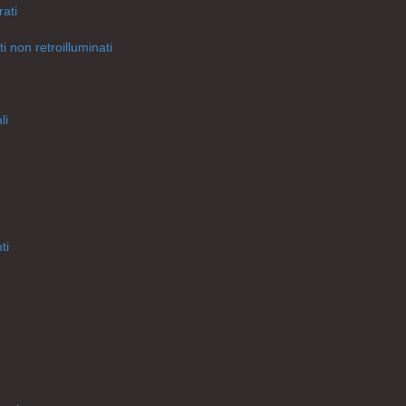
rati
i non retroilluminati
li
ti