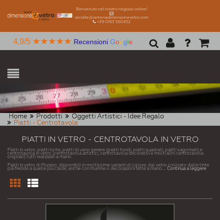
Benvenuto nel nostro negozio online!
vendite@vetreriadimensionevetro.com
+39 0163 560432
★★★★★
4,9/5
Recensioni
G
o
o
g
l
e
Home
Prodotti
Oggetti Artistici - Idee Regalo
Piatti - Centrotavola
PIATTI IN VETRO - CENTROTAVOLA IN VETRO
Piatti in vetro: piatti torte, piatti di vario genere (piatti tondi, piatti quadrati, piatti sagomati) e
centrotavola in vetro (centrotavola artistici, centrotavola decorativi e molti altri centrotavola
originali) tutti realizzati a mano.
Piatti in vetro di Murano, disponibili in moltissime varianti di colore, dal vetro colorato dalle tinte
pià fredde a quelle più calde, anche con murrine o decorazioni fatte a mano.
... Continua a leggere