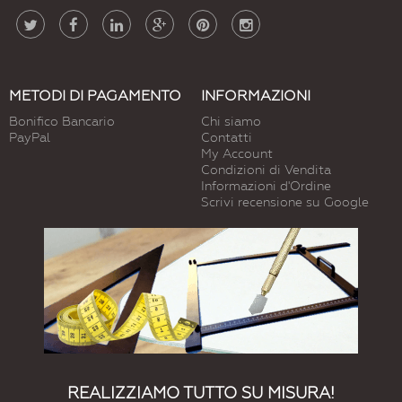
METODI DI PAGAMENTO
INFORMAZIONI
Bonifico Bancario
Chi siamo
PayPal
Contatti
My Account
Condizioni di Vendita
Informazioni d'Ordine
Scrivi recensione su Google
REALIZZIAMO TUTTO SU MISURA!