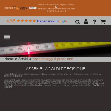
Benvenuto nel nostro negozio online!
vendite@vetreriadimensionevetro.com
+39 0163 560432
★★★★★
4,9/5
Recensioni
G
o
o
g
l
e
Home
Servizi
Assemblaggi di precisione
ASSEMBLAGGI DI PRECISIONE
Svariati tipi di assemblaggio realizzati con accurati processi e cicli di lavoro e con un attento
controllo qualità.
Gli assemblaggi di precisione vengono gestiti con un ciclo produttivo ben studiato e possono
comprendere test e collaudi. Sono inclusi assemblaggi manuali che prevedono una logica
flessibile (le fasi di montaggio e le relative attrezzature sono posizionate in sequenza logica) ed
efficiente al fine di ridurre i costi ed ottenere il massimo risultato, sempre di qualità.
... Continua a
leggere