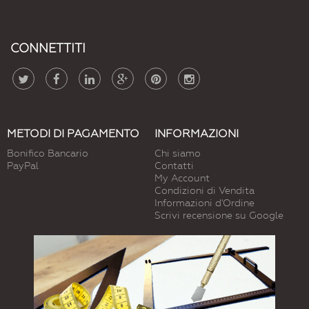
CONNETTITI
METODI DI PAGAMENTO
INFORMAZIONI
Bonifico Bancario
Chi siamo
PayPal
Contatti
My Account
Condizioni di Vendita
Informazioni d'Ordine
Scrivi recensione su Google