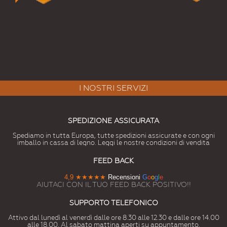
I NOSTRI SERVIZI
SPEDIZIONE ASSICURATA
Spediamo in tutta Europa, tutte spedizioni assicurate e con ogni
imballo in cassa di legno. Leggi le nostre condizioni di vendita
FEED BACK
4,9
★★★★★
Recensioni
G
o
o
g
l
e
AIUTACI CON IL TUO FEED BACK POSITIVO!!
SUPPORTO TELEFONICO
Attivo dal lunedì al venerdì dalle ore 8.30 alle 12.30 e dalle ore 14.00
alle 18.00. Al sabato mattina aperti su appuntamento.