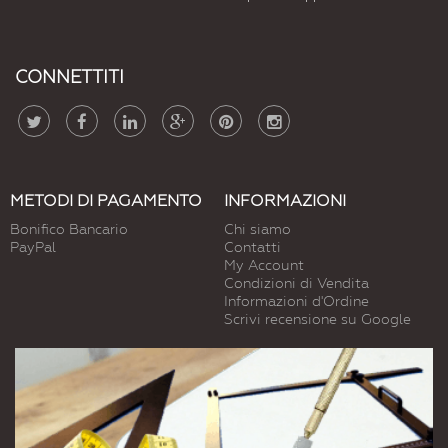
CONNETTITI
METODI DI PAGAMENTO
INFORMAZIONI
Bonifico Bancario
Chi siamo
PayPal
Contatti
My Account
Condizioni di Vendita
Informazioni d'Ordine
Scrivi recensione su Google