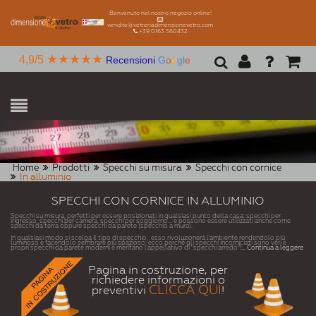
Benvenuto nel nostro negozio online!
vendite@vetreriadimensionevetro.com
+39 0163 560432
★★★★★
4,9/5
Recensioni
G
o
o
g
l
e
Home
Prodotti
Specchi su misura
Specchi con cornice
In alluminio
SPECCHI CON CORNICE IN ALLUMINIO
Specchi su misura, perfetti per essere posizionati in qualsiasi punto della casa: specchi per
ingresso, specchi per camera, specchi per soggiorno... e possono essere utilizzati anche come
specchi da terra oppure specchi da parete (specchio a muro).
In qualsiasi modo si scelga il tipo di specchio, esso rivoluzionerà l'ambiente rendendolo più
luminoso e facendolo sembrare più spazioso: ecco perchè gli specchi incorniciati sono veri e
propri specchi da parete moderni e meritano l'appellativo di "specchi arredo"!
... Continua a leggere
Pagina in costruzione, per
richiedere informazioni o
CLICCA QUI
preventivi
!