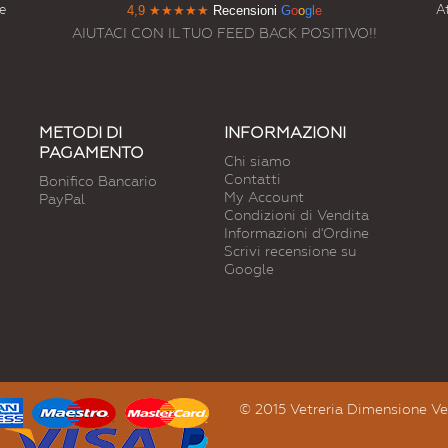
e
At
4,9
★★★★★
Recensioni
G
o
o
g
l
e
AIUTACI CON IL TUO FEED BACK POSITIVO!!
METODI DI
INFORMAZIONI
PAGAMENTO
Chi siamo
Contatti
Bonifico Bancario
My Account
PayPal
Condizioni di Vendita
Informazioni d'Ordine
Scrivi recensione su
Google
© 2015 Vetreria Dimensione Vetro