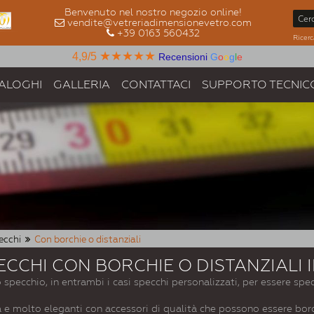
Benvenuto nel nostro negozio online!
vendite@vetreriadimensionevetro.com
+39 0163 560432
Ricerc
★★★★★
4,9/5
Recensioni
G
o
o
g
l
e
ALOGHI
GALLERIA
CONTATTACI
SUPPORTO TECNIC
ecchi
Con borchie o distanziali
ECCHI CON BORCHIE O DISTANZIALI 
llo specchio, in entrambi i casi specchi personalizzati, per essere sp
a e molto eleganti con accessori di qualità che possono essere borc