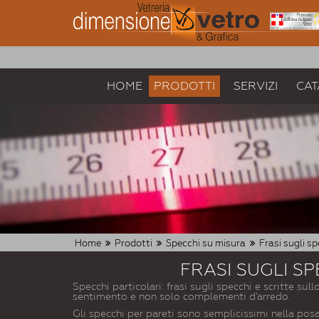
HOME
PRODOTTI
SERVIZI
CAT
Home
Prodotti
Specchi su misura
Frasi sugli sp
FRASI SUGLI SP
Specchi particolari: frasi sugli specchi e scritte su
sentimento e non solo complementi d'arredo.
Gli specchi per pareti sono semplicissimi nella pos