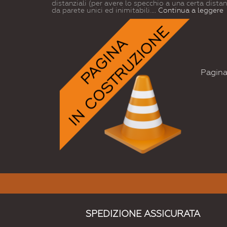
distanziali (per avere lo specchio a una certa dista
da parete unici ed inimitabili.
... Continua a leggere
Pagina 
SPEDIZIONE ASSICURATA