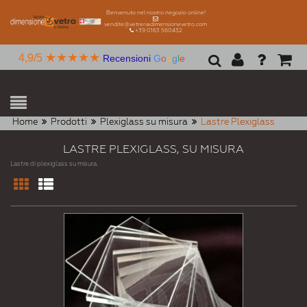
Benvenuto nel nostro negozio online!
vendite@vetreriadimensionevetro.com
+39 0163 560432
★★★★★
4,9/5
Recensioni
G
o
o
g
l
e
Home
Prodotti
Plexiglass su misura
Lastre Plexiglass
LASTRE PLEXIGLASS, SU MISURA
Lastre di plexiglass su misura.