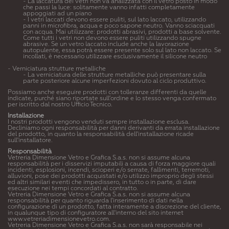
- La laccatura dei vetri non va analizzata con il vetro posto in modo
che passi la luce: solitamente vanno infatti completamente
appoggiati ad un piano
- I vetri laccati devono essere puliti, sul lato laccato, utilizzando
panni in microfibra, acqua e poco sapone neutro. Vanno sciacquati
con acqua. Mai utilizzare: prodotti abrasivi, prodotti a base solvente.
Come tutti i vetri non devono essere puliti utilizzando spugne
abrasive. Se un vetro laccato include anche la lavorazione
autopulente, essa potrà essere presente solo sul lato non laccato. Se
incollati, è necessario utilizzare esclusivamente il silicone neutro
- Verniciatura strutture metalliche
- La verniciatura delle strutture metalliche può presentare sulla
parte posteriore alcune imperfezioni dovuto al ciclo produttivo.
Possiamo anche eseguire prodotti con tolleranze differenti da quelle
indicate, purché siano riportate sull’ordine e lo stesso venga confermato
per iscritto dal nostro Ufficio Tecnico.
Installazione
I nostri prodotti vengono venduti sempre installazione esclusa.
Decliniamo ogni responsabilità per danni derivanti da errata installazione
del prodotto, in quanto la responsabilità dell'installazione ricade
sull'installatore.
Responsabilità
Vetreria Dimensione Vetro e Grafica S.a.s. non si assume alcuna
responsabilità per i disservizi imputabili a causa di forza maggiore quali
incidenti, esplosioni, incendi, scioperi e/o serrate, fallimenti, terremoti,
alluvioni, pose dei prodotti acquistati e/o utilizzo improprio degli stessi
ed altri similari eventi che impedissero, in tutto o in parte, di dare
esecuzione nei tempi concordati al contratto.
Vetreria Dimensione Vetro e Grafica S.a.s. non si assume alcuna
responsabilità per quanto riguarda l'inserimento di dati nella
configurazione di un prodotto, fatta interamente a discrezione del cliente,
in qualunque tipo di configuratore all'interno del sito internet
www.vetreriadimensionevetro.com.
Vetreria Dimensione Vetro e Grafica S.a.s. non sarà responsabile nei