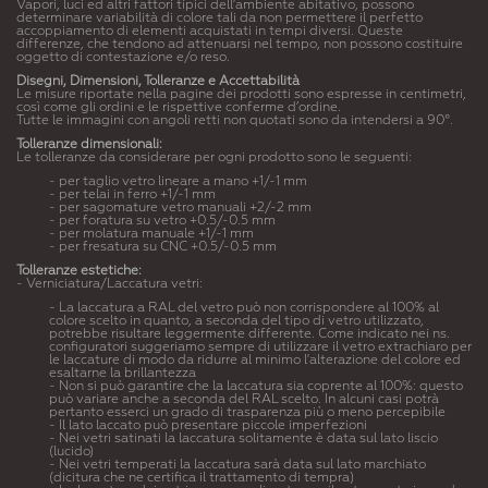
Vapori, luci ed altri fattori tipici dell’ambiente abitativo, possono
determinare variabilità di colore tali da non permettere il perfetto
accoppiamento di elementi acquistati in tempi diversi. Queste
differenze, che tendono ad attenuarsi nel tempo, non possono costituire
oggetto di contestazione e/o reso.
Disegni, Dimensioni, Tolleranze e Accettabilità
Le misure riportate nella pagine dei prodotti sono espresse in centimetri,
così come gli ordini e le rispettive conferme d’ordine.
Tutte le immagini con angoli retti non quotati sono da intendersi a 90°.
Tolleranze dimensionali:
Le tolleranze da considerare per ogni prodotto sono le seguenti:
- per taglio vetro lineare a mano +1/-1 mm
- per telai in ferro +1/-1 mm
- per sagomature vetro manuali +2/-2 mm
- per foratura su vetro +0.5/-0.5 mm
- per molatura manuale +1/-1 mm
- per fresatura su CNC +0.5/-0.5 mm
Tolleranze estetiche:
- Verniciatura/Laccatura vetri:
- La laccatura a RAL del vetro può non corrispondere al 100% al
colore scelto in quanto, a seconda del tipo di vetro utilizzato,
potrebbe risultare leggermente differente. Come indicato nei ns.
configuratori suggeriamo sempre di utilizzare il vetro extrachiaro per
le laccature di modo da ridurre al minimo l'alterazione del colore ed
esaltarne la brillantezza
- Non si può garantire che la laccatura sia coprente al 100%: questo
può variare anche a seconda del RAL scelto. In alcuni casi potrà
pertanto esserci un grado di trasparenza più o meno percepibile
- Il lato laccato può presentare piccole imperfezioni
- Nei vetri satinati la laccatura solitamente è data sul lato liscio
(lucido)
- Nei vetri temperati la laccatura sarà data sul lato marchiato
(dicitura che ne certifica il trattamento di tempra)