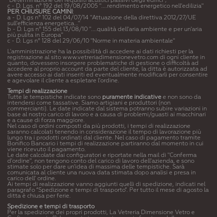
"Determinazione dei requisiti acustici passivi degli edifici";
c - D. Lgs. n° 192 del 19/08/2005 "....rendimento energetico nell'edilizia"
PER CHIUSURE CAMINI
:
a - D. Lgs n° 102 del 04/07/14 "Attuazione della direttiva 2012/27/UE
sull'efficienza energetica..."
b - D. Lgs n° 155 del 13/08/10 "....qualità dell'aria ambiente e per un'aria
più pulita in Europa"
c - D. Lgs n° 128 del 29/06/10 "Norme in materia ambientale"
L'amministrazione ha la possibilità di accedere ai dati richiesti per la
registrazione al sito www.vetreriadimensionevetro.com di ogni cliente in
quanto, dovessero insorgere problematiche di gestione o difficoltà ad
accedere al proprio account da parte del cliente, la ditta è autorizzata ad
avere accesso ai dati inseriti ed eventualmente modificarli per consentire
e agevolare il cliente a espletare l'ordine.
Tempi di realizzazione
Tutte le tempistiche indicate sono
puramente indicative
e non sono da
intendersi come tassative. Siamo artigiani e produttori (non
commercianti). Le date indicate dal sistema potranno subire variazioni in
base al nostro carico di lavoro e a causa di problemi/guasti ai macchinari
e a cause di forza maggiore.
Nel caso di ordini composti da più prodotti, i tempi di realizzazione
saranno calcolati tenendo in considerazione il tempo di lavorazione più
lungo tra i prodotti ordinati dal cliente. Nel caso di pagamento tramite
Bonifico Bancario i tempi di realizzazione partiranno dal momento in cui
viene ricevuto il pagamento.
Le date calcolate dai configuratori e riportate nella mail di "Conferma
d'ordine", non tengono conto del carico di lavoro dell'azienda, e sono
stimate solo per dare un'idea di massima delle tempistiche. Sarà
comunicata al cliente una nuova data stimata dopo analisi e presa in
carico dell' ordine.
Ai tempi di realizzazione vanno aggiunti quelli di spedizione, indicati nel
paragrafo “Spedizione e tempi di trasporto”. Per tutto il mese di agosto la
ditta è chiusa per ferie.
Spedizione e tempi di trasporto
Per la spedizione dei propri prodotti, La Vetreria Dimensione Vetro e