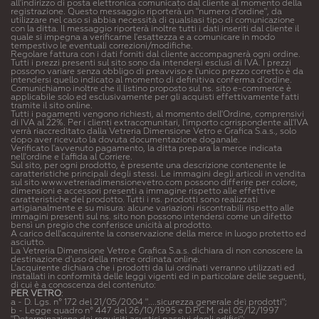
all'indirizzo di posta elettronica comunicato dal cliente al momento della
registrazione. Questo messaggio riporterà un "numero d'ordine", da
utilizzare nel caso si abbia necessità di qualsiasi tipo di comunicazione
con la ditta. Il messaggio riporterà inoltre tutti i dati inseriti dal cliente il
quale si impegna a verificarne l'esattezza e a comunicare in modo
tempestivo le eventuali correzioni/modifiche.
Regolare fattura con i dati forniti dal cliente accompagnerà ogni ordine.
Tutti i prezzi presenti sul sito sono da intendersi esclusi di IVA. I prezzi
possono variare senza obbligo di preavviso e l'unico prezzo corretto è da
intendersi quello indicato al momento di definitiva conferma d'ordine.
Comunichiamo inoltre che il listino proposto sul ns. sito e-commerce è
applicabile solo ed esclusivamente per gli acquisti effettivamente fatti
tramite il sito online.
Tutti i pagamenti vengono richiesti, al momento dell'Ordine, comprensivi
di IVA al 22%. Per i clienti extracomunitari, l'importo corrispondente all'IVA
verrà riaccreditato dalla Vetreria Dimensione Vetro e Grafica S.a.s., solo
dopo aver ricevuto la dovuta documentazione doganale.
Verificato l'avvenuto pagamento, la ditta prepara la merce indicata
nell'ordine e l'affida al Corriere.
Sul sito, per ogni prodotto, è presente una descrizione contenente le
caratteristiche principali degli stessi. Le immagini degli articoli in vendita
sul sito www.vetreriadimensionevetro.com possono differire per colore,
dimensioni e accessori presenti a immagine rispetto alle effettive
caratteristiche del prodotto. Tutti i ns. prodotti sono realizzati
artigianalmente e su misura: alcune variazioni riscontrabili rispetto alle
immagini presenti sul ns. sito non possono intendersi come un difetto
bensì un pregio che conferisce unicità al prodotto.
A carico dell'acquirente la conservazione della merce in luogo protetto ed
asciutto.
La Vetreria Dimensione Vetro e Grafica S.a.s. dichiara di non conoscere la
destinazione d'uso della merce ordinata online.
L'acquirente dichiara che i prodotti da lui ordinati verranno utilizzati ed
installati in conformità delle leggi vigenti ed in particolare delle seguenti,
di cui è a conoscenza del contenuto:
PER VETRO
:
a - D. Lgs. n° 172 del 21/05/2004 "....sicurezza generale dei prodotti";
b - Legge quadro n° 447 del 26/10/1995 e D.P.C.M. del 05/12/1997