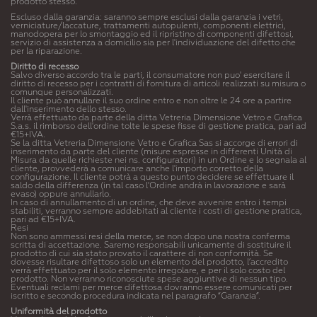
prodotto stesso.
Escluso dalla garanzia: saranno sempre esclusi dalla garanzia i vetri,
verniciature/laccature, trattamenti autopulenti, componenti elettrici,
manodopera per lo smontaggio ed il ripristino di componenti difettosi,
servizio di assistenza a domicilio sia per l'individuazione del difetto che
per la riparazione.
Diritto di recesso
Salvo diverso accordo tra le parti, il consumatore non puo' esercitare il
diritto di recesso per i contratti di fornitura di articoli realizzati su misura o
comunque personalizzati.
Il cliente può annullare il suo ordine entro e non oltre le 24 ore a partire
dall'inserimento dello stesso.
Verrà effettuato da parte della ditta Vetreria Dimensione Vetro e Grafica
S.a.s. il rimborso dell'ordine tolte le spese fisse di gestione pratica, pari ad
€15+IVA.
Se la ditta Vetreria Dimensione Vetro e Grafica Sas si accorge di errori di
inserimento da parte del cliente (misure espresse in differenti Unità di
Misura da quelle richieste nei ns. configuratori) in un Ordine e lo segnala al
cliente, provvederà a comunicare anche l'importo corretto della
configurazione. Il cliente potrà a questo punto decidere se effettuare il
saldo della differenza (in tal caso l'Ordine andrà in lavorazione e sarà
evaso) oppure annullarlo.
In caso di annullamento di un ordine,
che deve avvenire entro i tempi
stabiliti, verranno sempre addebitati al cliente i costi di gestione pratica
,
pari ad €15+IVA.
Resi
Non sono ammessi resi della merce, se non dopo una nostra conferma
scritta di accettazione. Saremo responsabili unicamente di sostituire il
prodotto di cui sia stato provato il carattere di non conformità. Se
dovesse risultare difettoso solo un elemento del prodotto, l’accredito
verrà effettuato per il solo elemento irregolare, e per il solo costo del
prodotto. Non verranno riconosciute spese aggiuntive di nessun tipo.
Eventuali reclami per merce difettosa dovranno essere comunicati per
iscritto e secondo procedura indicata nel paragrafo “Garanzia”.
Uniformità del prodotto