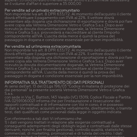
supera i 35.000,00 euro o mensilmente (entro il 25 del mese successivo)
se il volume d'affari è superiore a 35.000,00
Per vendite ad un privato extracomunitario
Non imponibile Iva art. 8 DPR 633/72. Al momento dell'acquisto il cliente
dovrà effettuare il pagamento con l'IVA al 22%. Il vettore dovrà
presentare alla dogana una dichiarazione di esportazione e dovrà poi fare
avere copia alla Vetreria Dimensione Vetro e Grafica S.a.s. Dopo aver
ricevuto la dovuta documentazione doganale, la Vetreria Dimensione
Vetro e Grafica S.a.s. provvederà a riaccreditare al cliente l'importo
corrispondente all'IVA. L'uscita della merce è quindi la prova del
passaggio in dogana e condizione essenziale per la non imponibilità.
Per vendite ad un'impresa extracomunitaria
Non imponibile Iva art. 8 DPR 633/72. Al momento dell'acquisto il cliente
dovrà effettuare il pagamento con l'IVA al 22%. Il vettore dovrà
presentare alla dogana una dichiarazione di esportazione e dovrà poi fare
avere copia alla Vetreria Dimensione Vetro e Grafica S.a.s. Dopo aver
ricevuto la dovuta documentazione doganale, la Vetreria Dimensione
Vetro e Grafica S.a.s. provvederà a riaccreditare al cliente l'importo
corrispondente all'IVA. L'uscita della merce è quindi la prova del
passaggio in dogana e condizione essenziale per la non imponibilità.
INFORMATIVA SUL TRATTAMENTO DEI DATI PERSONALI
Ai sensi dell’art. 13 del D.Lgs 196/03 "Codice in materia di protezione dei
dai personali” la presente società Vetreria Dimensione Vetro e Grafica
S.a.s.
con sede in Via C. Battisti, 143 Varallo (VC) 13019, Codice Fiscale e Partita
IVA 02591060021 informa che per l’instaurazione e l’esecuzione dei
rapporti contrattuali e di informazione con Voi in corso, è in possesso
di dati a Voi relativi, acquisiti anche verbalmente, direttamente, o tramite
terzi, dati qualificati come personali dalla legge in oggetto indicata.
Con riferimento a tali dati Vi informiamo che:
1) i dati vengono trattati in relazione alle esigenze contrattuali e
conseguenti adempimenti degli obblighi legali e contrattuali dalle stesse
derivanti, nonché, per finalità gestionali, controllo qualità, statistiche,
commerciali, di marketing, promozionali e di tutela del credito. I dati