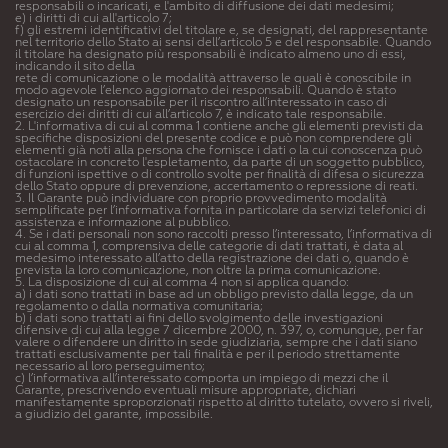
responsabili o incaricati, e l'ambito di diffusione dei dati medesimi;
e) i diritti di cui all'articolo 7;
f) gli estremi identificativi del titolare e, se designati, del rappresentante
nel territorio dello Stato ai sensi dell’articolo 5 e del responsabile. Quando
il titolare ha designato più responsabili è indicato almeno uno di essi,
indicando il sito della
rete di comunicazione o le modalità attraverso le quali è conoscibile in
modo agevole l’elenco aggiornato dei responsabili. Quando è stato
designato un responsabile per il riscontro all’interessato in caso di
esercizio dei diritti di cui all’articolo 7, è indicato tale responsabile.
2. L'informativa di cui al comma 1 contiene anche gli elementi previsti da
specifiche disposizioni del presente codice e può non comprendere gli
elementi già noti alla persona che fornisce i dati o la cui conoscenza può
ostacolare in concreto l'espletamento, da parte di un soggetto pubblico,
di funzioni ispettive o di controllo svolte per finalità di difesa o sicurezza
dello Stato oppure di prevenzione, accertamento o repressione di reati.
3. Il Garante può individuare con proprio provvedimento modalità
semplificate per l’informativa fornita in particolare da servizi telefonici di
assistenza e informazione al pubblico.
4. Se i dati personali non sono raccolti presso l’interessato, l’informativa di
cui al comma 1, comprensiva delle categorie di dati trattati, è data al
medesimo interessato all’atto della registrazione dei dati o, quando è
prevista la loro comunicazione, non oltre la prima comunicazione.
5. La disposizione di cui al comma 4 non si applica quando:
a) i dati sono trattati in base ad un obbligo previsto dalla legge, da un
regolamento o dalla normativa comunitaria;
b) i dati sono trattati ai fini dello svolgimento delle investigazioni
difensive di cui alla legge 7 dicembre 2000, n. 397, o, comunque, per far
valere o difendere un diritto in sede giudiziaria, sempre che i dati siano
trattati esclusivamente per tali finalità e per il periodo strettamente
necessario al loro perseguimento;
c) l’informativa all’interessato comporta un impiego di mezzi che il
Garante, prescrivendo eventuali misure appropriate, dichiari
manifestamente sproporzionati rispetto al diritto tutelato, ovvero si riveli,
a giudizio del garante, impossibile.