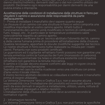
danno diretto/indiretto, derivanti dall’uso o dal non corretto utilizzo dei
prodotti. Decliniamo ogni responsabilità per danni derivanti da una
pulizia errata o impropria.
Accettazione delle condizioni di installazione delle strutture in ferro per
chiudere il camino e assunzione delle responsabilità da parte
dell'acquirente
1 - Prima di installare il manufatto devi sapere quanto segue
La chiusura di un camino con una struttura in ferro e vetro comporta una
modifica importante al vostro camino aperto. Infatti tutto il
funzionamento del camino verrà modificato in termini di combustione,
fumi, tiraggi, etc.. In particolare le temperature potrebbero salire
notevolmente rispetto al camino aperto.
Far visionare e verificare da un tecnico abilitato l’idoneità del Vs. camino
e della canna fumaria prima di procedere all’installazione della chiusura.
Qualora necessario, apportare le dovute modifiche suggerite dal tecnico.
Le nostre strutture in ferro sono tutte realizzate su misura per i nostri
clienti. Pertanto non sono prodotti certificati.
Le guarnizioni ed il sigillante refrattario forniti possono non garantire una
tenuta ermetica contro la fuoriuscita dei fumi (monossido di carbonio).
La sigillatura perimetrale tra telaio e struttura esistente con il mastice
refrattario non garantisce la tenuta meccanica.
Il camino e il locale devono essere conformi alle leggi in vigore circa la
corretta ventilazione/aerazione.
Soprattutto nel caso la scelta ricadesse verso una struttura con presa
d’aria verso il locale interno.
Il Vostro tecnico abilitato deciderà se collaudare e certificare il manufatto
prima di essere utilizzato.
La Vetreria Dimensione Vetro e Grafica S.a.s. non si assume alcuna
responsabilità circa l’installazione del prodotto ed eventuali danni a terze
parti da esso derivati in seguito a installazione, utilizzo, usura, rottura di
tutti i materiali impiegati e relativi ripristini.
L’installazione della chiusura del camino deve avvenire secondo le
normative vigenti.
2 - Informazioni tecniche
La Vetreria Dimensione Vetro e Grafica S.a.s. non può fornire le specifiche