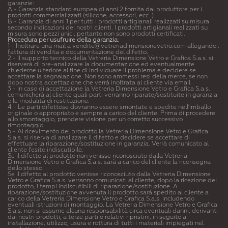
garanzie:
A - Garanzia standard europea di anni 2 fornita dal produttore per i
prodotti commercializzati (silicone, accessori, ecc..)
B - Garanzia di anni 1 per tutti i prodotti artigianali realizzati su misura
secondo indicazioni dei nostri clienti. I prodotti artigianali realizzati su
misura sono pezzi unici, pertanto non sono prodotti certificati.
Procedura per usufruire della garanzia
:
1 - Inoltrare una mail a vendite@vetreriadimensionevetro.com allegando :
fattura di vendita e documentazione del difetto.
2 - Il supporto tecnico della Vetreria Dimensione Vetro e Grafica S.a.s. si
riserverà di pre-analizzare la documentazione ed eventualmente
chiederne ulteriore al fine di individuare il problema e decidere se
accettare la segnalazione. Non sono ammessi resi della merce, se non
dopo nostra accettazione che verrà inoltrata al cliente via email.
3 - In caso di accettazione la Vetreria Dimensione Vetro e Grafica S.a.s.
comunicherà al cliente quali parti verranno riparate/sostituite in garanzia
e le modalità di restituzione.
4 - Le parti difettose dovranno essere smontate e spedite nell’imballo
originale o appropriato e sempre a carico del cliente. Prima di procedere
allo smontaggio, prendere visione per un corretto successivo
rimontaggio.
5 - Al ricevimento del prodotto la Vetreria Dimensione Vetro e Grafica
S.a.s. si riserva di analizzare il difetto e decidere se accettare di
effettuare la riparazione/sostituzione in garanzia. Verrà comunicato al
cliente l’esito indiscutibile.
Se il difetto al prodotto non venisse riconosciuto dalla Vetreria
Dimensione Vetro e Grafica S.a.s. sarà a carico del cliente la riconsegna
dello stesso.
Se il difetto al prodotto venisse riconosciuto dalla Vetreria Dimensione
Vetro e Grafica S.a.s. verranno comunicati al cliente, dopo la ricezione del
prodotto, i tempi indiscutibili di riparazione/sostituzione. A
riparazione/sostituzione avvenuta il prodotto sarà spedito al cliente a
carico della Vetreria Dimensione Vetro e Grafica S.a.s. includendo
eventuali istruzioni di montaggio. La Vetreria Dimensione Vetro e Grafica
S.a.s. non si assume alcuna responsabilità circa eventuali danni, derivanti
dai nostri prodotti, a terze parti e relativi ripristini, in seguito a
installazione, utilizzo, usura e rottura di tutti i materiali impiegati nel