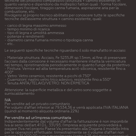
tecniche del prodotto complessivo (struttura + camino esistente) in
quanto variano e dipendono da molteplici fattori quali : forma focolare,
dimensioni focolare, tiraggio canna fumaria, aspirazione aria per la
combustione, etc.
Rivolgersi al proprio tecnico abilitato per conoscere tutte le specifiche
tecniche dell’assieme struttura + camino esistente, quali:
- carico di legna massimo ammesso
- tempo minimo di ricarica
- tipo di legna e umidità ammessa
- potenze e rendimenti
- diametro canna fumaria minimo o tipologia canna
- etc..
Le seguenti specifiche tecniche riguardano il solo manufatto in acciaio:
- Materiale struttura: Acciaio, Fe S235JR sp.1.5mm, al fine di preservare
l'acciaio dalla corrosione è necessario mantenere intatta la verniciatura
nel tempo, ripristinandola periodicamente in quanto funge da protettivo
- Finitura: Vernice ad alta temperatura acril-siliconica, resistente fino a
400°
- Vetro: Vetro ceramico, resistente a picchi di 750°
- Guarnizioni: nastro vetro trico adesivo, resistente fino a 550°
- Tenuta ANTA/TELAIO/VETRO: NON ERMETICA
Attenzione: la superficie metallica e del vetro sono soggette a
surriscaldamento
IVA
Per vendite ad un privato comunitario
Per volumi d'affari inferiori ai 79.534,36 e verrà applicata l'IVA ITALIANA
(quindi al momento aliquota ordinaria 22%)
Per vendite ad un'impresa comunitaria
Indipendentemente dal volume d'affari la fatturazione è non imponibile
Iva ai sensi dell'art.41 D.L. 331/93; l'impresa acquirente provvederà a
pagare l'Iva nel proprio Paese.Va presentato alla Dogana il modello Intra
per le operazioni effettuate: trimestralmente se il volume d'affari non