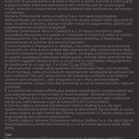
confronti di alcuna parte o di terzi in merito a danni, perdite e costi subiti
a seguito della mancata esecuzione del contratto per le cause sopra
citate, avendo il consumatore diritto soltanto alla restituzione del prezzo
corrisposto.
Vetreria Dimensione Vetro e Grafica S.a.s. non sarà responsabile
dell'eventuale uso scorretto ed illecito che possa essere fatto da parte di
terzi, di carte di credito, assegni ed altri mezzi di pagamento, all'atto del
pagamento dei prodotti acquistati.
Vetreria Dimensione Vetro e Grafica S.a.s. in nessun momento della
procedura d'acquisto è in grado di conoscere il numero di carta di credito
dell'acquirente che, tramite una connessione protetta, è trasmesso
direttamente al gestore del servizio bancario.
Il consumatore si impegna e si obbliga, una volta conclusa la procedura
d'acquisto on-line, a provvedere alla stampa ed alla conservazione delle
presenti condizioni generali, che, peraltro, avrà già visionato ed accettato
in quanto passaggio obbligato nell'acquisto, nonchè delle specifiche del
prodotto oggetto dell'acquisto, e ciò al fine di soddisfare integralmente
la condizione di cui agli art. 3 e 4 del D.Lgs 206/05.
È severamente vietato all'acquirente di inserire dati falsi, e/o inventati,
e/o di fantasia, nella procedura di registrazione necessaria ad attivare nei
suoi confronti l'iter per l'esecuzione del presente contratto e le relative
ulteriori comunicazioni; i dati anagrafici e la e-mail devono essere
esclusivamente i propri reali dati personali e non di terze persone, oppure
inventati.
È severamente vietato effettuare doppie registrazioni corrispondenti ad
una sola persona o inserire dati di terze persone. Vetreria Dimensione
Vetro e Grafica S.a.s. si riserva di perseguire legalmente ogni violazione
ed abuso, nell'interesse e per la tutela di tutti i consumatori.
Il Cliente solleva Vetreria Dimensione Vetro e Grafica S.a.s. da ogni
responsabilità derivante dall'emissione di documenti fiscali errati a causa
di errori relativi ai dati forniti dal Cliente, essendone il Cliente stesso unico
responsabile del corretto inserimento.
Il Cliente solleva Vetreria Dimensione Vetro e Grafica S.a.s. da ogni tipo di
responsabilità a partire dal momento in cui la merce lascia la sede della
ditta.
Uso
Non saremo perseguibili per qualunque tipo di infortunio, perdita o