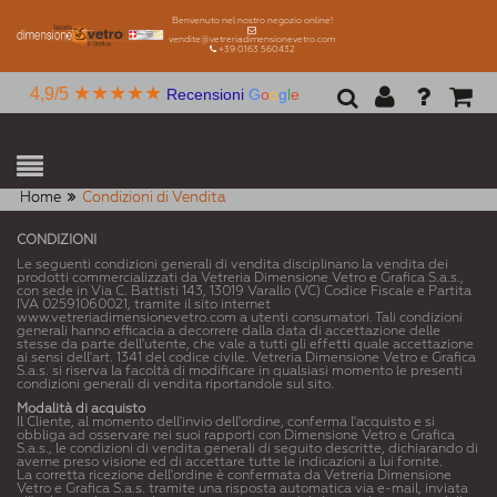
Benvenuto nel nostro negozio online!
vendite@vetreriadimensionevetro.com
+39 0163 560432
★★★★★
4,9/5
Recensioni
G
o
o
g
l
e
Home
Condizioni di Vendita
CONDIZIONI
Le seguenti condizioni generali di vendita disciplinano la vendita dei
prodotti commercializzati da Vetreria Dimensione Vetro e Grafica S.a.s.,
con sede in Via C. Battisti 143, 13019 Varallo (VC) Codice Fiscale e Partita
IVA 02591060021, tramite il sito internet
www.vetreriadimensionevetro.com a utenti consumatori. Tali condizioni
generali hanno efficacia a decorrere dalla data di accettazione delle
stesse da parte dell'utente, che vale a tutti gli effetti quale accettazione
ai sensi dell'art. 1341 del codice civile. Vetreria Dimensione Vetro e Grafica
S.a.s. si riserva la facoltà di modificare in qualsiasi momento le presenti
condizioni generali di vendita riportandole sul sito.
Modalità di acquisto
Il Cliente, al momento dell'invio dell'ordine, conferma l'acquisto e si
obbliga ad osservare nei suoi rapporti con Dimensione Vetro e Grafica
S.a.s., le condizioni di vendita generali di seguito descritte, dichiarando di
averne preso visione ed di accettare tutte le indicazioni a lui fornite.
La corretta ricezione dell'ordine è confermata da Vetreria Dimensione
Vetro e Grafica S.a.s. tramite una risposta automatica via e-mail, inviata