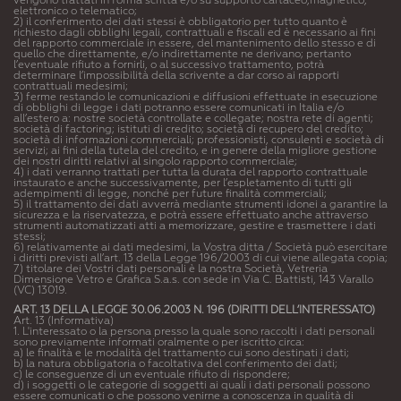
vengono trattati in forma scritta e/o su supporto cartaceo,magnetico,
elettronico o telematico;
2) il conferimento dei dati stessi è obbligatorio per tutto quanto è
richiesto dagli obblighi legali, contrattuali e fiscali ed è necessario ai fini
del rapporto commerciale in essere, del mantenimento dello stesso e di
quello che direttamente, e/o indirettamente ne derivano; pertanto
l’eventuale rifiuto a fornirli, o al successivo trattamento, potrà
determinare l’impossibilità della scrivente a dar corso ai rapporti
contrattuali medesimi;
3) ferme restando le comunicazioni e diffusioni effettuate in esecuzione
di obblighi di legge i dati potranno essere comunicati in Italia e/o
all’estero a: nostre società controllate e collegate; nostra rete di agenti;
società di factoring; istituti di credito; società di recupero del credito;
società di informazioni commerciali; professionisti, consulenti e società di
servizi; ai fini della tutela del credito, e in genere della migliore gestione
dei nostri diritti relativi al singolo rapporto commerciale;
4) i dati verranno trattati per tutta la durata del rapporto contrattuale
instaurato e anche successivamente, per l’espletamento di tutti gli
adempimenti di legge, nonché per future finalità commerciali;
5) il trattamento dei dati avverrà mediante strumenti idonei a garantire la
sicurezza e la riservatezza, e potrà essere effettuato anche attraverso
strumenti automatizzati atti a memorizzare, gestire e trasmettere i dati
stessi;
6) relativamente ai dati medesimi, la Vostra ditta / Società può esercitare
i diritti previsti all’art. 13 della Legge 196/2003 di cui viene allegata copia;
7) titolare dei Vostri dati personali è la nostra Società, Vetreria
Dimensione Vetro e Grafica S.a.s. con sede in Via C. Battisti, 143 Varallo
(VC) 13019.
ART. 13 DELLA LEGGE 30.06.2003 N. 196 (DIRITTI DELL’INTERESSATO)
Art. 13 (Informativa)
1. L'interessato o la persona presso la quale sono raccolti i dati personali
sono previamente informati oralmente o per iscritto circa:
a) le finalità e le modalità del trattamento cui sono destinati i dati;
b) la natura obbligatoria o facoltativa del conferimento dei dati;
c) le conseguenze di un eventuale rifiuto di rispondere;
d) i soggetti o le categorie di soggetti ai quali i dati personali possono
essere comunicati o che possono venirne a conoscenza in qualità di