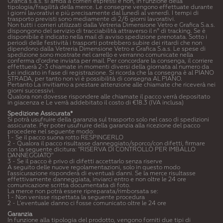
Grafica s.a.s. si affida a corrieri espressi e non, in funzione della
tipologia/fragilità della merce. Le consegne vengono effettuate durante
i giorni lavorativi e più precisamente dal lunedì al venerdì. I tempi di
trasporto previsti sono mediamente di 2/6 giorni lavorativi.
Non tutti i corrieri utilizzati dalla Vetreria Dimensione Vetro e Grafica S.a.s.
dispongono del servizio di tracciabilità attraverso il n° di tracking. Se è
disponibile è indicato nella mail di avviso spedizione prenotata. Sotto i
periodi delle festività i trasporti potrebbero subire dei ritardi che non
dipendono dalla Vetreria Dimensione Vetro e Grafica S.a.s. Le spese di
spedizione sono mostrate nel carrello e verranno comunicate nella
conferma d'ordine inviata per mail. Per concordare la consenga, il corriere
effettuerà 2-3 chiamate in momenti diversi della giornata al numero da
Lei indicato in fase di registrazione. Si ricorda che la consegna è al PIANO
STRADA, per tanto non vi è possibilità di consegna AL PIANO.
Pertanto La invitiamo a prestare attenzione alle chiamate che riceverà nei
giorni successivi.
Qualora non dovesse rispondere alle chiamate il pacco verrà depositato
in giacenza e Le verrà addebitato il costo di €18.3 (IVA inclusa)
Spedizione Assicurata*
Si potrà usufruire della garanzia sul trasporto solo nel caso di spedizioni
assicurate. Per poter usufruire della garanzia alla ricezione del pacco
procedere nel seguente modo:
1 - Se il pacco suona rotto RESPINGERLO
2 - Qualora il pacco risultasse danneggiato/sporco/con difetti, firmare
con la seguente dicitura: "RISERVA DI CONTROLLO PER IMBALLO
DANNEGGIATO"
3 - Se il pacco è privo di difetti accettarlo senza riserve
A seguito delle nuove regolamentazioni, solo in questo modo
l'assicurazione risponderà di eventuali danni. Se la merce risultasse
effettivamente danneggiata, inviarci entro e non oltre le 24 ore
comunicazione scritta documentata di foto.
La merce non potrà essere ripreparata/rimborsata se:
1 - Non venisse rispettata la seguente procedura
2 - L'eventuale danno ci fosse comunicato oltre le 24 ore
Garanzia
In funzione alla tipologia del prodotto, vengono forniti due tipi di