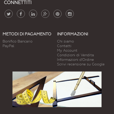
CONNETTITI
METODI DI PAGAMENTO
INFORMAZIONI
Bonifico Bancario
Chi siamo
PayPal
Contatti
My Account
Condizioni di Vendita
Informazioni d'Ordine
Scrivi recensione su Google