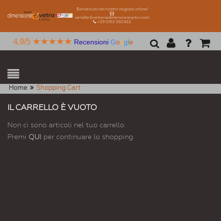
Benvenuto nel nostro negozio online!
vendite@vetreriadimensionevetro.com
+39 0163 560432
★★★★★
4,9/5
Recensioni
G
o
o
g
l
e
Home
Shopping Cart
IL CARRELLO È VUOTO
Non ci sono articoli nel tuo carrello.
Premi
QUI
per continuare lo shopping.