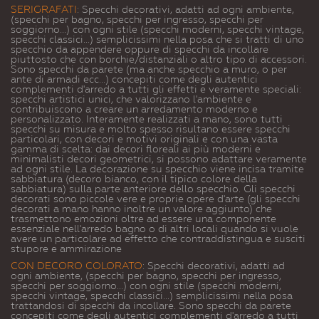
SERIGRAFATI
: Specchi decorativi, adatti ad ogni ambiente,
(specchi per bagno, specchi per ingresso, specchi per
soggiorno...) con ogni stile (specchi moderni, specchi vintage,
specchi classici...) semplicissimi nella posa che si tratti di uno
specchio da appendere oppure di specchi da incollare
piuttosto che con borchie/distanziali o altro tipo di accessori.
Sono specchi da parete (ma anche specchio a muro, o per
ante di armadi ecc...) concepiti come degli autentici
complementi d'arredo a tutti gli effetti e veramente speciali:
specchi artistici unici, che valorizzano l'ambiente e
contribuiscono a creare un arredamento moderno e
personalizzato. Interamente realizzati a mano, sono tutti
specchi su misura e molto spesso risultano essere specchi
particolari, con decori e motivi originali e con una vasta
gamma di scelta: dai decori floreali ai più moderni e
minimalisti decori geometrici, si possono adattare veramente
ad ogni stile. La decorazione su specchio viene incisa tramite
sabbiatura (decoro bianco, con il tipico colore della
sabbiatura) sulla parte anteriore dello specchio. Gli specchi
decorati sono piccole vere e proprie opere d'arte (gli specchi
decorati a mano hanno inoltre un valore aggiunto) che
trasmettono emozioni oltre ad essere una componente
essenziale nell'arredo bagno o di altri locali quando si vuole
avere un particolare ad effetto che contraddistingua e susciti
stupore e ammirazione
CON DECORO COLORATO
: Specchi decorativi, adatti ad
ogni ambiente, (specchi per bagno, specchi per ingresso,
specchi per soggiorno...) con ogni stile (specchi moderni,
specchi vintage, specchi classici...) semplicissimi nella posa
trattandosi di specchi da incollare. Sono specchi da parete
concepiti come degli autentici complementi d'arredo a tutti