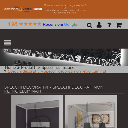
Benvenuto nel nostro negozio online!
vendite@vetreriadimensionevetro.com
+39 0163 560432
★★★★★
4,9/5
Recensioni
G
o
o
g
l
e
Home
Prodotti
Specchi su misura
Specchi decorativi - Specchi decorati non retroilluminati
SPECCHI DECORATIVI - SPECCHI DECORATI NON
RETROILLUMINATI