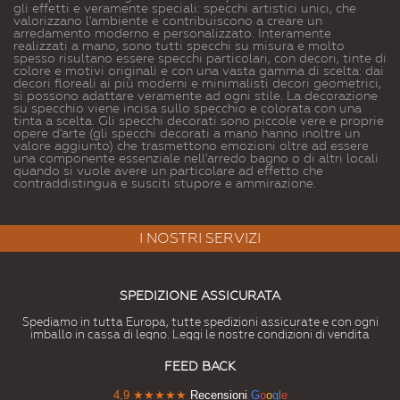
gli effetti e veramente speciali: specchi artistici unici, che
valorizzano l'ambiente e contribuiscono a creare un
arredamento moderno e personalizzato. Interamente
realizzati a mano, sono tutti specchi su misura e molto
spesso risultano essere specchi particolari, con decori, tinte di
colore e motivi originali e con una vasta gamma di scelta: dai
decori floreali ai più moderni e minimalisti decori geometrici,
si possono adattare veramente ad ogni stile. La decorazione
su specchio viene incisa sullo specchio e colorata con una
tinta a scelta. Gli specchi decorati sono piccole vere e proprie
opere d'arte (gli specchi decorati a mano hanno inoltre un
valore aggiunto) che trasmettono emozioni oltre ad essere
una componente essenziale nell'arredo bagno o di altri locali
quando si vuole avere un particolare ad effetto che
contraddistingua e susciti stupore e ammirazione.
I NOSTRI SERVIZI
SPEDIZIONE ASSICURATA
Spediamo in tutta Europa, tutte spedizioni assicurate e con ogni
imballo in cassa di legno. Leggi le nostre condizioni di vendita
FEED BACK
4,9
★★★★★
Recensioni
G
o
o
g
l
e