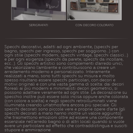
SERIGRAFATI
CON DECORO COLORATO
Specchi decorativi, adatti ad ogni ambiente, (specchi per
bagno, specchi per ingresso, specchi per soggiorno...) con
ogni stile (specchi moderni, specchi vintage, specchi classici...)
e per ogni esigenza (specchi da parete, specchi da incollare,
ecc...). Gli specchi artistici sono complementi d'arredo unici,
che valorizzano l'ambiente e contribuiscono a creare un
arredamento moderno e personalizzato. Interamente
realizzati a mano, sono tutti specchi su misura e molto
spesso risultano essere specchi particolari, con decori e
motivi originali e con una vasta gamma di scelta: dai decori
floreali ai più moderni e minimalisti decori geometrici, si
possono adattare veramente ad ogni stile. La decorazione su
specchio inoltre può essere solo incisa oppure anche colorata
(con colore a scelta) e negli specchi retroilluminati viene
illuminata creando un'atmosfera ancora più speciale. Gli
specchi decorati sono piccole vere e proprie opere d'arte (gli
specchi decorati a mano hanno inoltre un valore aggiunto)
che trasmettono emozioni oltre ad essere una componente
essenziale nell'arredo bagno o di altri locali quando si vuole
avere un particolare ad effetto che contraddistingua e susciti
stupore e ammirazione.