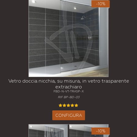
-10%
Vetro doccia nicchia, su misura, in vetro trasparente
extrachiaro
FBD-N-VT-TRASP-X
RIF BP-BD-03
CONFIGURA
-10%