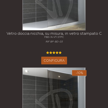
Vetro doccia nicchia, su misura, in vetro stampato C
FBD-N-VT-STPC
RIF BP-BD-03
CONFIGURA
-10%