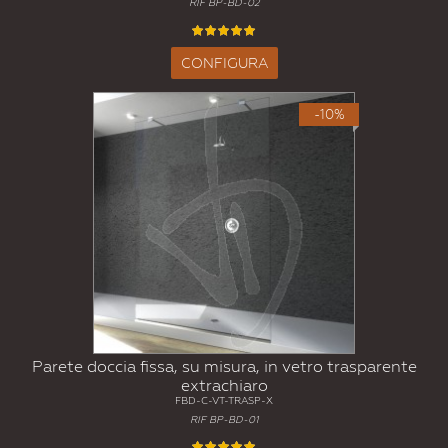
RIF BP-BD-02
CONFIGURA
-10%
Parete doccia fissa, su misura, in vetro trasparente
extrachiaro
FBD-C-VT-TRASP-X
RIF BP-BD-01