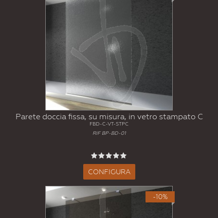
Parete doccia fissa, su misura, in vetro stampato C
FBD-C-VT-STPC
RIF BP-BD-01
CONFIGURA
-10%