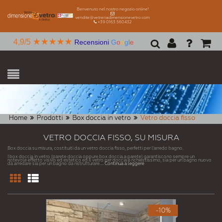
Benvenuto nel nostro negozio online!
vendite@vetreriadimensionevetro.com
+39 0163 560432
★★★★★
4,9/5
Recensioni
G
o
o
g
l
e
Home
Prodotti
Box doccia in vetro
Vetro doccia fisso
VETRO DOCCIA FISSO, SU MISURA
Box doccia su misura, costituiti da un vetro doccia fisso, perfetti per l'arredo bagno.
I box doccia in vetro (parete doccia oppure box doccia a parete) garantiscono sempre un
notevole effetto visivo ed estetico ed il vetro per doccia è richiestissimo, sia per un bagno nuovo
da arredare sia per un bagno da ristrutturare.
... Continua a leggere
-10%