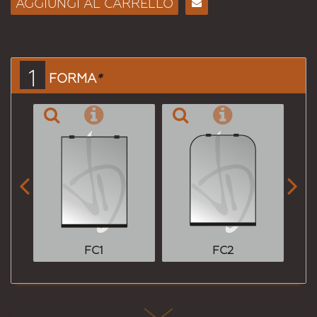
AGGIUNGI AL CARRELLO
Consiglia
per
Email
a un
1
FORMA
*
Amico


FC1
FC2