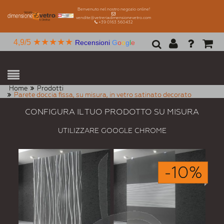
Benvenuto nel nostro negozio online!
vendite@vetreriadimensionevetro.com
+39 0163 560432
★★★★★
4,9/5
Recensioni
G
o
o
g
l
e
Home
Prodotti
Parete doccia fissa, su misura, in vetro satinato decorato
CONFIGURA IL TUO PRODOTTO SU MISURA
UTILIZZARE GOOGLE CHROME
-10%