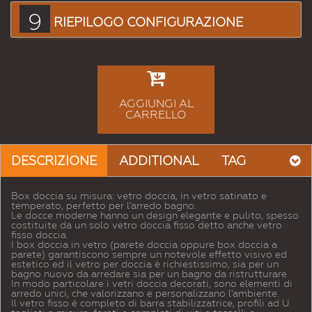
9
RIEPILOGO CONFIGURAZIONE
AGGIUNGI AL
CARRELLO
DESCRIZIONE
ADDITIONAL
TAG
Box doccia su misura: vetro doccia, in vetro satinato e
temperato, perfetto per l'arredo bagno.
Le docce moderne hanno un design elegante e pulito, spesso
costituite da un solo vetro doccia fisso detto anche vetro
fisso doccia.
I box doccia in vetro (parete doccia oppure box doccia a
parete) garantiscono sempre un notevole effetto visivo ed
estetico ed il vetro per doccia è richiestissimo, sia per un
bagno nuovo da arredare sia per un bagno da ristrutturare.
In modo particolare i vetri doccia decorati, sono elementi di
arredo unici, che valorizzano e personalizzano l'ambiente.
Il vetro fisso è completo di barra stabilizzatrice, profili ad U