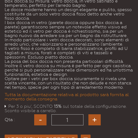
Box doccia su misura: vetro doccia, in vetro satinato e
temperato, perfetto per l'arredo bagno.
Le docce moderne hanno un design elegante e pulito, spesso
costituite da un solo vetro doccia fisso detto anche vetro
fisso doccia.
I box doccia in vetro (parete doccia oppure box doccia a
parete) garantiscono sempre un notevole effetto visivo ed
estetico ed il vetro per doccia è richiestissimo, sia per un
bagno nuovo da arredare sia per un bagno da ristrutturare.
In modo particolare i vetri doccia decorati, sono elementi di
arredo unici, che valorizzano e personalizzano l'ambiente.
Il vetro fisso è completo di barra stabilizzatrice, profili ad U
tagliati a misura, forati e completi di viti e tasselli e
spessorini. Escluso piatto doccia.
La posa del box doccia non presenta particolari difficoltà.
Inoltre il vetro doccia su misura è perfetto per ogni casistica
perchè si può personalizzare nelle dimensioni ed ha un'ottima
funzionalità, estetica e design.
Optare per i vetri per box doccia sicuramente si rivela una
scelta vincente, con un risultato che non delude e non stanca
nel tempo, specie per ogni tipo di arredamento moderno.
Tutta la documentazione relativa al prodotto sarà fornita al
momento della consegna
Per 3 o piu', SCONTO
15%
sul totale della configurazione.
Sconto visibile a carrello.
Qta :