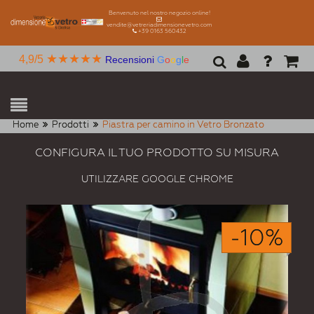
Benvenuto nel nostro negozio online!
vendite@vetreriadimensionevetro.com
+39 0163 560432
★★★★★
4,9/5
Recensioni
G
o
o
g
l
e
Home
Prodotti
Piastra per camino in Vetro Bronzato
CONFIGURA IL TUO PRODOTTO SU MISURA
UTILIZZARE GOOGLE CHROME
-10%