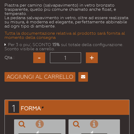
Piastra per camino (salvapavimento) in vetro bronzato
trasparente, quello più comune chiamato anche float, e
temperato.
La pedana salvapavimento in vetro, oltre ad essere realizzata
su misura, è moderna ed elegante, perfettamente abbinabile
ad ogni tipo di ambiente.
Tutta la documentazione relativa al prodotto sarà fornita al
momento della consegna
Per 3 o piu', SCONTO
15%
sul totale della configurazione.
Sconto visibile a carrello.
Qta :
AGGIUNGI AL CARRELLO
Consiglia
per
Email
a un
1
FORMA
*
Amico