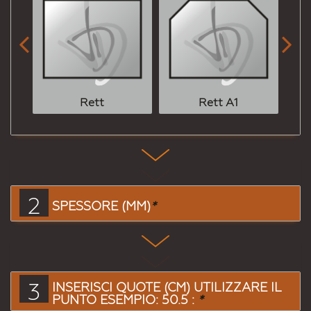


Rett
Rett A1
2
SPESSORE (MM)
*
3
INSERISCI QUOTE (CM) UTILIZZARE IL
PUNTO ESEMPIO: 50.5 :
*