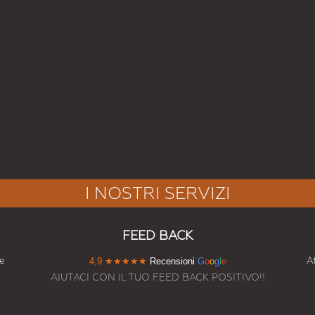
I NOSTRI SERVIZI
FEED BACK
e
At
4,9
★★★★★
Recensioni
G
o
o
g
l
e
AIUTACI CON IL TUO FEED BACK POSITIVO!!