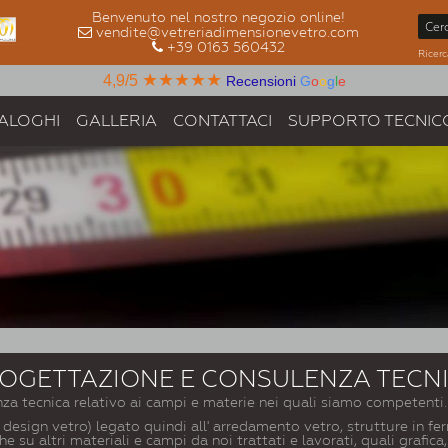
Benvenuto nel nostro negozio online!
vendite@vetreriadimensionevetro.com
+39 0163 560432
Ricerc
★★★★★
4,9/5
Recensioni
G
o
o
g
l
e
ALOGHI
GALLERIA
CONTATTACI
SUPPORTO TECNIC
OGETTAZIONE E CONSULENZA TECN
za tecnica relativo ai campi e materie nei quali siamo competenti.
design vetro) legato quindi all' arredamento vetro, strutture in ferr
 su altri materiali e campi da noi trattati e lavorati, quali grafica