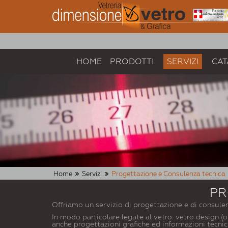
HOME
PRODOTTI
SERVIZI
CAT
Home
Servizi
Progettazione e Consulenza tecnica
PR
Offriamo un servizio di progettazione e di consulen
In modo particolare legate al vetro: vetro design (o 
anche progettazioni grafiche ed informazioni tecniche