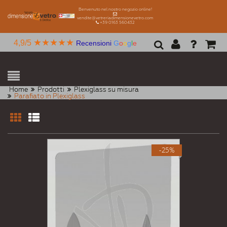
Benvenuto nel nostro negozio online!
vendite@vetreriadimensionevetro.com
+39 0163 560432
★★★★★
4,9/5
Recensioni
G
o
o
g
l
e
Home
Prodotti
Plexiglass su misura
Parafiato in Plexiglass
-25%