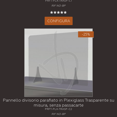
PRFT-PLX-TRASP-C1
RIF NO-BP
CONFIGURA
-25%
Pannello divisorio parafiato in Plexiglass Trasparente su
misura, senza passacarte
PRFT-PLX-TRASP-C2
RIF NO-BP