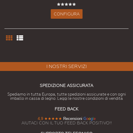
CONFIGURA
I NOSTRI SERVIZI
SPEDIZIONE ASSICURATA
Spediamo in tutta Europa, tutte spedizioni assicurate e con ogni
imballo in cassa di legno. Leggi le nostre condizioni di vendita
FEED BACK
4,9
★★★★★
Recensioni
G
o
o
g
l
e
AIUTACI CON IL TUO FEED BACK POSITIVO!!