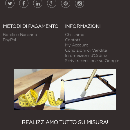
METODI DI PAGAMENTO
INFORMAZIONI
Bonifico Bancario
Chi siamo
PayPal
Contatti
My Account
Condizioni di Vendita
Informazioni d'Ordine
Scrivi recensione su Google
REALIZZIAMO TUTTO SU MISURA!