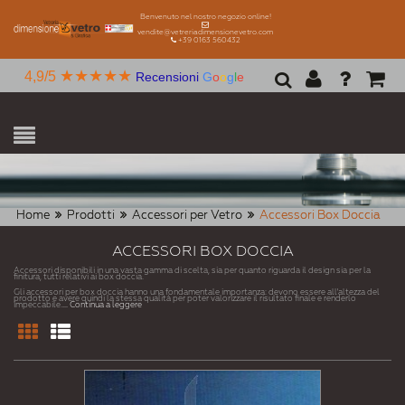
Benvenuto nel nostro negozio online!
vendite@vetreriadimensionevetro.com
+39 0163 560432
★★★★★
4,9/5
Recensioni
G
o
o
g
l
e
Home
Prodotti
Accessori per Vetro
Accessori Box Doccia
ACCESSORI BOX DOCCIA
Accessori disponibili in una vasta gamma di scelta, sia per quanto riguarda il design sia per la
finitura, tutti relativi ai box doccia.
Gli accessori per box doccia hanno una fondamentale importanza: devono essere all'altezza del
prodotto e avere quindi la stessa qualità per poter valorizzare il risultato finale e renderlo
impeccabile.
... Continua a leggere