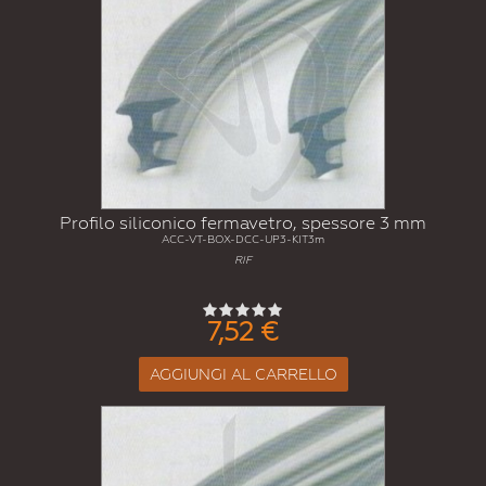
Profilo siliconico fermavetro, spessore 3 mm
ACC-VT-BOX-DCC-UP3-KIT3m
RIF
7,52 €
AGGIUNGI AL CARRELLO