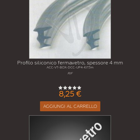
Profilo siliconico fermavetro, spessore 4 mm
ACC-VT-BOX-DCC-UP4-KIT3m
RIF
8,25 €
AGGIUNGI AL CARRELLO