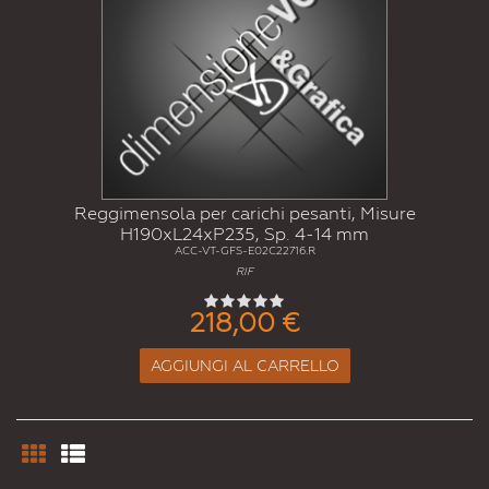
Reggimensola per carichi pesanti, Misure
H190xL24xP235, Sp. 4-14 mm
ACC-VT-GFS-E02C22716.R
RIF
218,00 €
AGGIUNGI AL CARRELLO