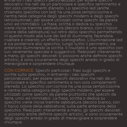
decorativi ma nati da un particolare e specifico sentimento e
non solo complementi d'arredo. Lo specchio led (anche
chiamato specchio con led) ha una posa semplicissima e
rientra nelle categorie degli specchi moderni e degli specchi
retroilluminati, per essere utilizzati come specchi da parete
unici ed inimitabili. La frase, scritta o dedica su specchio
viene incisa tramite sabbiatura (decoro bianco, con il tipico
colore della sabbiatura) sul retro dello specchio permettendo
in questo modo alla luce dei led di illuminarla, facendola
risaltare e creando un effetto scenografico. L'illuminazione led
è sia posteriore allo specchio, lungo tutto il perimetro, sia
anteriore illuminando la scritta. Il risultato è uno specchio con
luci veramente speciale e suggestivo. Realizzati interamente
a mano, gli specchi decorati si possono anche definire specchi
artistici, e sono sicuramente degli specchi arredo in grado di
meravigliare e sorprendere chiunque.
CON CORNICE
: Specchi particolari: frasi sugli specchi e
scritte sullo specchio, in entrambi i casi specchi
personalizzati, per essere specchi decorativi ma nati da un
particolare e specifico sentimento e non solo complementi
d'arredo. Lo specchio con cornice ha una posa semplicissima
e rientra nella categoria degli specchi moderni, per essere
utilizzati come specchi da parete piuttosto che specchi da
terra, unici ed inimitabili. La frase, scritta o dedica su
specchio viene incisa tramite sabbiatura (decoro bianco, con
il tipico colore della sabbiatura) sulla parte anteriore dello
specchio. Realizzati interamente a mano, gli specchi decorati
si possono anche definire specchi artistici, e sono sicuramente
degli specchi arredo in grado di meravigliare e sorprendere
chiunque.