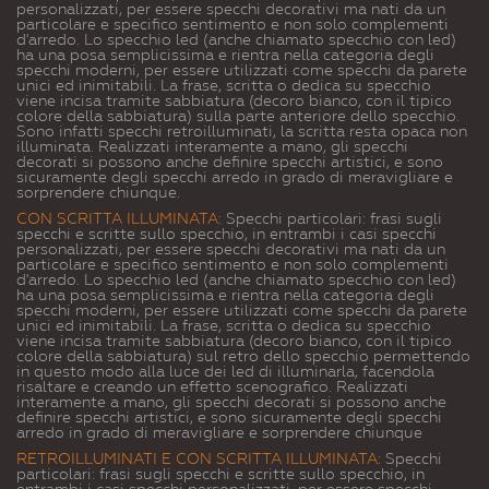
personalizzati, per essere specchi decorativi ma nati da un
particolare e specifico sentimento e non solo complementi
d'arredo. Lo specchio led (anche chiamato specchio con led)
ha una posa semplicissima e rientra nella categoria degli
specchi moderni, per essere utilizzati come specchi da parete
unici ed inimitabili. La frase, scritta o dedica su specchio
viene incisa tramite sabbiatura (decoro bianco, con il tipico
colore della sabbiatura) sulla parte anteriore dello specchio.
Sono infatti specchi retroilluminati, la scritta resta opaca non
illuminata. Realizzati interamente a mano, gli specchi
decorati si possono anche definire specchi artistici, e sono
sicuramente degli specchi arredo in grado di meravigliare e
sorprendere chiunque.
CON SCRITTA ILLUMINATA
: Specchi particolari: frasi sugli
specchi e scritte sullo specchio, in entrambi i casi specchi
personalizzati, per essere specchi decorativi ma nati da un
particolare e specifico sentimento e non solo complementi
d'arredo. Lo specchio led (anche chiamato specchio con led)
ha una posa semplicissima e rientra nella categoria degli
specchi moderni, per essere utilizzati come specchi da parete
unici ed inimitabili. La frase, scritta o dedica su specchio
viene incisa tramite sabbiatura (decoro bianco, con il tipico
colore della sabbiatura) sul retro dello specchio permettendo
in questo modo alla luce dei led di illuminarla, facendola
risaltare e creando un effetto scenografico. Realizzati
interamente a mano, gli specchi decorati si possono anche
definire specchi artistici, e sono sicuramente degli specchi
arredo in grado di meravigliare e sorprendere chiunque
RETROILLUMINATI E CON SCRITTA ILLUMINATA
: Specchi
particolari: frasi sugli specchi e scritte sullo specchio, in
entrambi i casi specchi personalizzati, per essere specchi