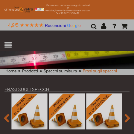
Benvenuto nel nostro negozio online!
vendite@vetreriadimensionevetro.com
+39 0163 560432
★★★★★
4,9/5
Recensioni
G
o
o
g
l
e
Home
Prodotti
Specchi su misura
Frasi sugli specchi
FRASI SUGLI SPECCHI

