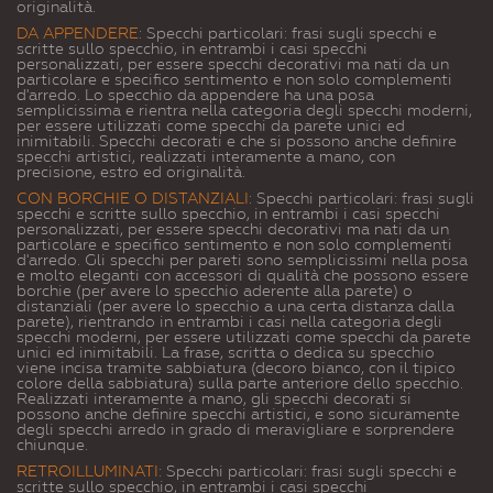
originalità.
DA APPENDERE
: Specchi particolari: frasi sugli specchi e
scritte sullo specchio, in entrambi i casi specchi
personalizzati, per essere specchi decorativi ma nati da un
particolare e specifico sentimento e non solo complementi
d'arredo. Lo specchio da appendere ha una posa
semplicissima e rientra nella categoria degli specchi moderni,
per essere utilizzati come specchi da parete unici ed
inimitabili. Specchi decorati e che si possono anche definire
specchi artistici, realizzati interamente a mano, con
precisione, estro ed originalità.
CON BORCHIE O DISTANZIALI
: Specchi particolari: frasi sugli
specchi e scritte sullo specchio, in entrambi i casi specchi
personalizzati, per essere specchi decorativi ma nati da un
particolare e specifico sentimento e non solo complementi
d'arredo. Gli specchi per pareti sono semplicissimi nella posa
e molto eleganti con accessori di qualità che possono essere
borchie (per avere lo specchio aderente alla parete) o
distanziali (per avere lo specchio a una certa distanza dalla
parete), rientrando in entrambi i casi nella categoria degli
specchi moderni, per essere utilizzati come specchi da parete
unici ed inimitabili. La frase, scritta o dedica su specchio
viene incisa tramite sabbiatura (decoro bianco, con il tipico
colore della sabbiatura) sulla parte anteriore dello specchio.
Realizzati interamente a mano, gli specchi decorati si
possono anche definire specchi artistici, e sono sicuramente
degli specchi arredo in grado di meravigliare e sorprendere
chiunque.
RETROILLUMINATI
: Specchi particolari: frasi sugli specchi e
scritte sullo specchio, in entrambi i casi specchi