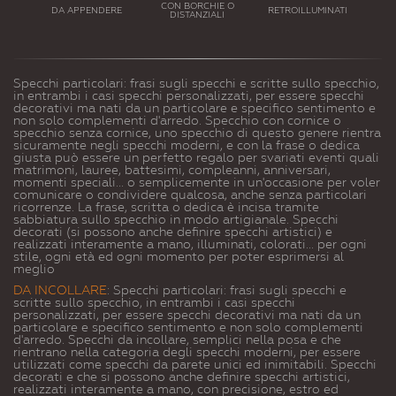
CON BORCHIE O
CON SCR
DA APPENDERE
RETROILLUMINATI
DISTANZIALI
ILLUMIN
Specchi particolari: frasi sugli specchi e scritte sullo specchio,
in entrambi i casi specchi personalizzati, per essere specchi
decorativi ma nati da un particolare e specifico sentimento e
non solo complementi d'arredo. Specchio con cornice o
specchio senza cornice, uno specchio di questo genere rientra
sicuramente negli specchi moderni, e con la frase o dedica
giusta può essere un perfetto regalo per svariati eventi quali
matrimoni, lauree, battesimi, compleanni, anniversari,
momenti speciali... o semplicemente in un'occasione per voler
comunicare o condividere qualcosa, anche senza particolari
ricorrenze.
La frase, scritta o dedica è incisa tramite
sabbiatura sullo specchio in modo artigianale.
Specchi
decorati (si possono anche definire specchi artistici) e
realizzati interamente a mano, illuminati, colorati... per ogni
stile, ogni età ed ogni momento per poter esprimersi al
meglio
DA INCOLLARE
: Specchi particolari: frasi sugli specchi e
scritte sullo specchio, in entrambi i casi specchi
personalizzati, per essere specchi decorativi ma nati da un
particolare e specifico sentimento e non solo complementi
d'arredo. Specchi da incollare, semplici nella posa e che
rientrano nella categoria degli specchi moderni, per essere
utilizzati come specchi da parete unici ed inimitabili. Specchi
decorati e che si possono anche definire specchi artistici,
realizzati interamente a mano, con precisione, estro ed