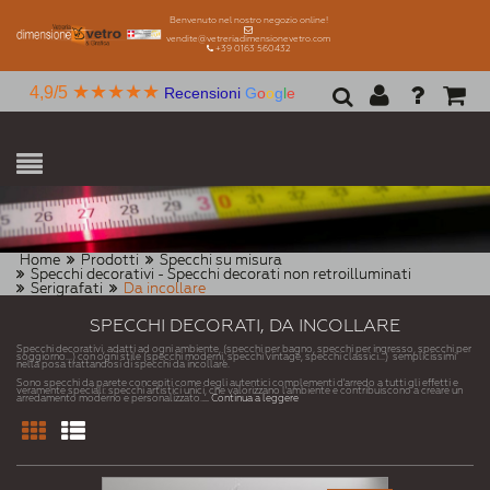
Benvenuto nel nostro negozio online!
vendite@vetreriadimensionevetro.com
+39 0163 560432
★★★★★
4,9/5
Recensioni
G
o
o
g
l
e
Home
Prodotti
Specchi su misura
Specchi decorativi - Specchi decorati non retroilluminati
Serigrafati
Da incollare
SPECCHI DECORATI, DA INCOLLARE
Specchi decorativi, adatti ad ogni ambiente, (specchi per bagno, specchi per ingresso, specchi per
soggiorno...) con ogni stile (specchi moderni, specchi vintage, specchi classici...) semplicissimi
nella posa trattandosi di specchi da incollare.
Sono specchi da parete concepiti come degli autentici complementi d'arredo a tutti gli effetti e
veramente speciali: specchi artistici unici, che valorizzano l'ambiente e contribuiscono a creare un
arredamento moderno e personalizzato.
... Continua a leggere