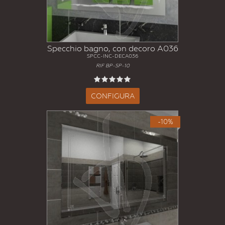
Specchio bagno, con decoro A036
SPCC-INC-DECA036
RIF BP-SP-10
CONFIGURA
-10%