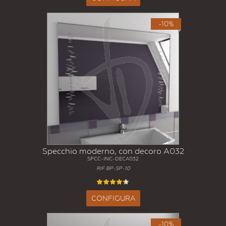
-10%
Specchio moderno, con decoro A032
SPCC-INC-DECA032
RIF BP-SP-10
CONFIGURA
-10%