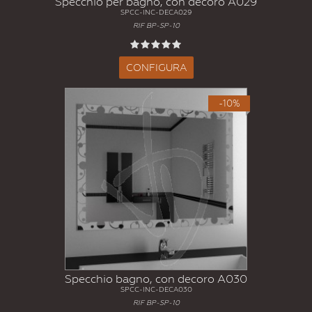
Specchio per bagno, con decoro A029
SPCC-INC-DECA029
RIF BP-SP-10
CONFIGURA
-10%
Specchio bagno, con decoro A030
SPCC-INC-DECA030
RIF BP-SP-10