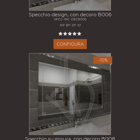
Specchio design, con decoro B006
SPCC-INC-DECB006
RIF BP-SP-10
CONFIGURA
-10%
Specchio su misura, con decoro B008