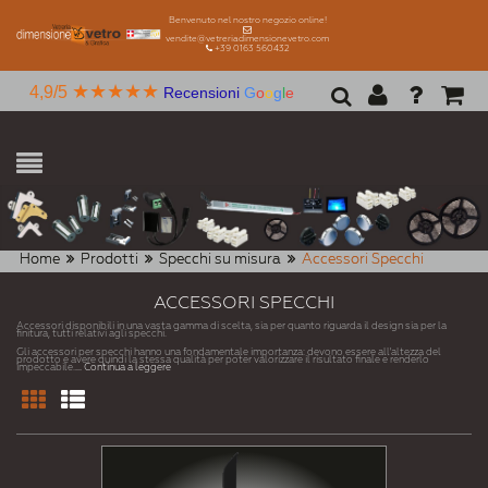
Benvenuto nel nostro negozio online!
vendite@vetreriadimensionevetro.com
+39 0163 560432
★★★★★
4,9/5
Recensioni
G
o
o
g
l
e
Home
Prodotti
Specchi su misura
Accessori Specchi
ACCESSORI SPECCHI
Accessori disponibili in una vasta gamma di scelta, sia per quanto riguarda il design sia per la
finitura, tutti relativi agli specchi.
Gli accessori per specchi hanno una fondamentale importanza: devono essere all'altezza del
prodotto e avere quindi la stessa qualità per poter valorizzare il risultato finale e renderlo
impeccabile.
... Continua a leggere