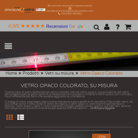
Benvenuto nel nostro negozio online!
vendite@vetreriadimensionevetro.com
+39 0163 560432
★★★★★
4,9/5
Recensioni
G
o
o
g
l
e
Home
Prodotti
Vetri su misura
Vetro Opaco Colorato
VETRO OPACO COLORATO, SU MISURA
Questo tipo di vetro rientra sia nel vetro colorato che nel vetro opaco. La lavorazione del vetro
per la fabbricazione delle lastre è la medesima con la quale si ottiene il vetro opaco non colorato,
ma si differenzia dal fatto che avviene aggiunta la colorazione.
Si tratta di vetro opacizzato dalla trama impressa sulla superficie di una delle 2 facce del vetro, ed
i più diffusi sono il vetro fumè (o vetro bronzato), il vetro giallo e i vetri bianchi (ad esempio il
famoso "vetro bianco latte"). I vetri stampati colorati variano molto spesso sul mercato, spesso
non vengono più prodotti e diventa per questo difficile reperirli.
... Continua a leggere
-15%