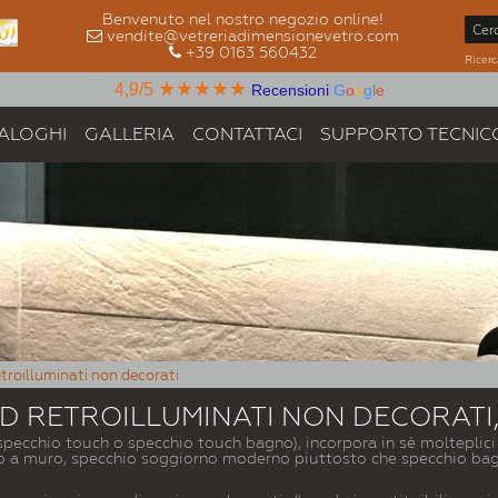
Benvenuto nel nostro negozio online!
vendite@vetreriadimensionevetro.com
+39 0163 560432
Ricerc
★★★★★
4,9/5
Recensioni
G
o
o
g
l
e
ALOGHI
GALLERIA
CONTATTACI
SUPPORTO TECNIC
etroilluminati non decorati
ED RETROILLUMINATI NON DECORATI,
specchio touch o specchio touch bagno), incorpora in sè molteplic
io a muro, specchio soggiorno moderno piuttosto che specchio bagn