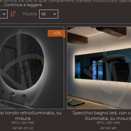
 cornice sia uno di quei complementi d'arredo insostituibili speci
.
... Continua a leggere
Mostra
48
-10%
o tondo retroilluminato, su
Specchio bagno led, con c
misura
illuminata, su misur
SPCC-LED-TND
SPCC-LED-CRN
RIF BP-SP-03
RIF NO-BP