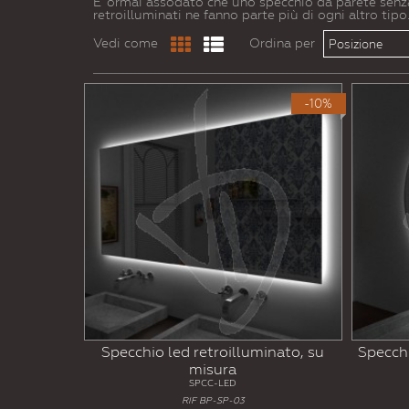
E' ormai assodato che uno specchio da parete senza
retroilluminati ne fanno parte più di ogni altro tipo
Vedi come
Ordina per
Posizione
-10%
Specchio led retroilluminato, su
Specchi
misura
SPCC-LED
RIF BP-SP-03