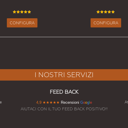
CONFIGURA
CONFIGURA
I NOSTRI SERVIZI
FEED BACK
e
At
4,9
★★★★★
Recensioni
G
o
o
g
l
e
AIUTACI CON IL TUO FEED BACK POSITIVO!!