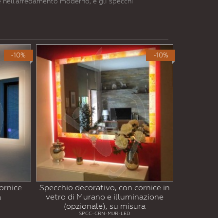
e nell'arredamento moderno, e gli specchi
-10%
-10%
ornice
Specchio decorativo, con cornice in
a
vetro di Murano e illuminazione
(opzionale), su misura
SPCC-CRN-MUR-LED