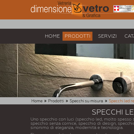
HOME
PRODOTTI
SERVIZI
CAT
Home
Prodotti
Specchi su misura
Specchi led r
SPECCHI L
Uno specchio con luci (specchio led, molto spesso 
specchio senza cornice, specchio di design, specch
sinonimo di eleganza, modernità e tecnologia.