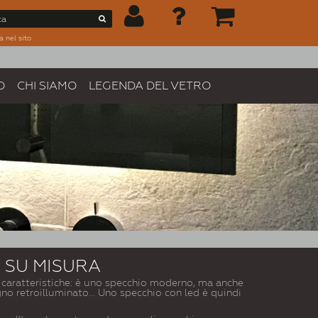
a nel sito
O
CHI SIAMO
LEGENDA DEL VETRO
 SU MISURA
i caratteristiche: è uno specchio moderno, ma anche
o retroilluminato... Uno specchio con led è quindi