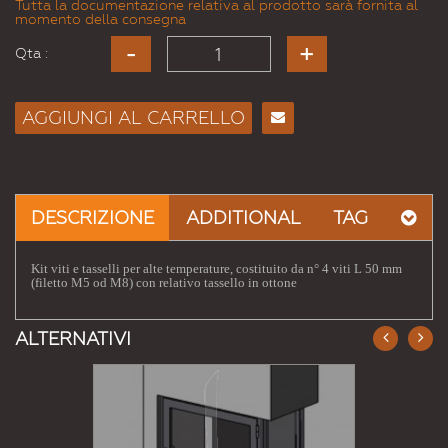
Tutta la documentazione relativa al prodotto sarà fornita al
momento della consegna
Qta :
AGGIUNGI AL CARRELLO
Consiglia
per
Email
a un
DESCRIZIONE
ADDITIONAL
TAG
Amico
Kit viti e tasselli per alte temperature, costituito da n° 4 viti L 50 mm
(filetto M5 od M8) con relativo tassello in ottone
ALTERNATIVI