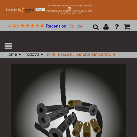
Benvenuto nel nostro negozio online!
vendite@vetreriadimensionevetro.com
+39 0163 560432
★★★★★
4,9/5
Recensioni
G
o
o
g
l
e
Home
Prodotti
Kit viti e tasselli per alte temperature