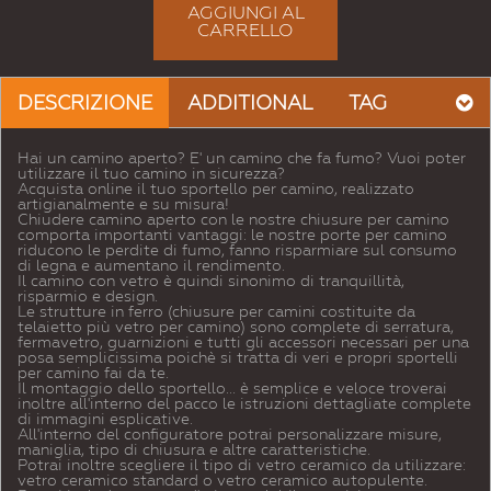
AGGIUNGI AL
CARRELLO
DESCRIZIONE
ADDITIONAL
TAG
Hai un camino aperto? E' un camino che fa fumo? Vuoi poter
utilizzare il tuo camino in sicurezza?
Acquista online il tuo sportello per camino, realizzato
artigianalmente e su misura!
Chiudere camino aperto con le nostre chiusure per camino
comporta importanti vantaggi: le nostre porte per camino
riducono le perdite di fumo, fanno risparmiare sul consumo
di legna e aumentano il rendimento.
Il camino con vetro è quindi sinonimo di tranquillità,
risparmio e design.
Le strutture in ferro (chiusure per camini costituite da
telaietto più vetro per camino) sono complete di serratura,
fermavetro, guarnizioni e tutti gli accessori necessari per una
posa semplicissima poichè si tratta di veri e propri sportelli
per camino fai da te.
Il montaggio dello sportello... è semplice e veloce troverai
inoltre all'interno del pacco le istruzioni dettagliate complete
di immagini esplicative.
All'interno del configuratore potrai personalizzare misure,
maniglia, tipo di chiusura e altre caratteristiche.
Potrai inoltre scegliere il tipo di vetro ceramico da utilizzare:
vetro ceramico standard o vetro ceramico autopulente.