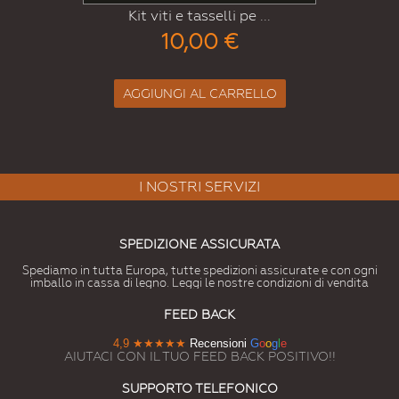
i pe ...
Kit guarnizione piatta
€
7,00 €
RRELLO
AGGIUNGI AL CARRE
I NOSTRI SERVIZI
SPEDIZIONE ASSICURATA
Spediamo in tutta Europa, tutte spedizioni assicurate e con ogni
imballo in cassa di legno. Leggi le nostre condizioni di vendita
FEED BACK
4,9
★★★★★
Recensioni
G
o
o
g
l
e
AIUTACI CON IL TUO FEED BACK POSITIVO!!
SUPPORTO TELEFONICO