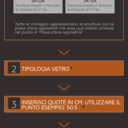
1A-DX
1A-SX
Struttura lineare in ferro per
Struttura lineare in ferro per
Strut
la chiusura di n° 1 la...
la chiusura di n° 1 la...
la chi
Tutte le immagini rappresentano le strutture con la
presa d'aria regolabile ma essa può essere omessa
nel punto 4 "Presa d'aria regolabile".
2
TIPOLOGIA VETRO
*
3
INSERISCI QUOTE IN CM. UTILIZZARE IL
PUNTO ESEMPIO: 50.5 :
*