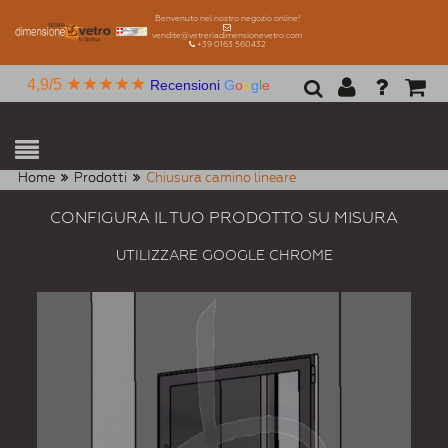
Benvenuto nel nostro negozio online!
vendite@vetreriadimensionevetro.com
+39 0163 560432
★★★★★
4,9/5
Recensioni
G
o
o
g
l
e
Home
Prodotti
Chiusura camino lineare
CONFIGURA IL TUO PRODOTTO SU MISURA
UTILIZZARE GOOGLE CHROME