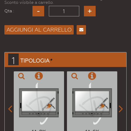
Sconto visibile a carrello.
Qta :
AGGIUNGI AL CARRELLO
Consiglia
per
Email
a un
1
TIPOLOGIA
*
Amico

