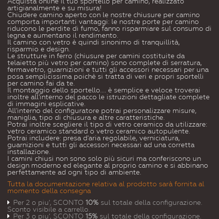
Acquista online il tuo sportello per camino, realizzato
artigianalmente e su misura!
Chiudere camino aperto con le nostre chiusure per camino
comporta importanti vantaggi: le nostre porte per camino
riducono le perdite di fumo, fanno risparmiare sul consumo di
legna e aumentano il rendimento.
Il camino con vetro è quindi sinonimo di tranquillità,
risparmio e design.
Le strutture in ferro (chiusure per camini costituite da
telaietto più vetro per camino) sono complete di serratura,
fermavetro, guarnizioni e tutti gli accessori necessari per una
posa semplicissima poichè si tratta di veri e propri sportelli
per camino fai da te.
Il montaggio dello sportello.... è semplice e veloce troverai
inoltre all'interno del pacco le istruzioni dettagliate complete
di immagini esplicative.
All'interno del configuratore potrai personalizzare misure,
maniglia, tipo di chiusura e altre caratteristiche.
Potrai inoltre scegliere il tipo di vetro ceramico da utilizzare:
vetro ceramico standard o vetro ceramico autopulente.
Potrai includere: presa d'aria regolabile, verniciatura,
guarnizioni e tutti gli accessori necessari ad una corretta
installazione.
I camini chiusi non sono solo più sicuri ma conferiscono un
design moderno ed elegante al proprio camino e si abbinano
perfettamente ad ogni tipo di ambiente.
Tutta la documentazione relativa al prodotto sarà fornita al
momento della consegna
Per 2 o piu', SCONTO
10%
sul totale della configurazione.
Sconto visibile a carrello.
Per 3 o piu', SCONTO
15%
sul totale della configurazione.