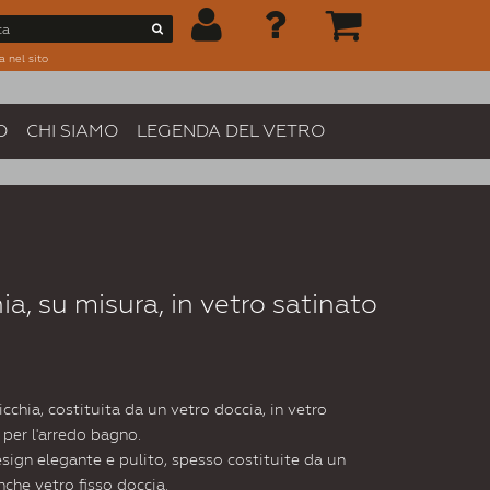
a nel sito
O
CHI SIAMO
LEGENDA DEL VETRO
ia, su misura, in vetro satinato
cchia, costituita da un vetro doccia, in vetro
 per l'arredo bagno.
ign elegante e pulito, spesso costituite da un
nche vetro fisso doccia.