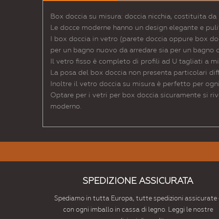
Box doccia su misura: doccia nicchia, costituita da
Le docce moderne hanno un design elegante e pulito
I box doccia in vetro (parete doccia oppure box doc
per un bagno nuovo da arredare sia per un bagno da
Il vetro fisso è completo di profili ad U tagliati a m
La posa del box doccia non presenta particolari diff
Inoltre il vetro doccia su misura è perfetto per ogn
Optare per i vetri per box doccia sicuramente si ri
moderno.
SPEDIZIONE ASSICURATA
Spediamo in tutta Europa, tutte spedizioni assicurate 
con ogni imballo in cassa di legno. Leggi le nostre