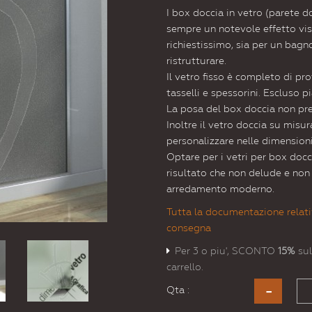
I box doccia in vetro (parete 
sempre un notevole effetto visi
richiestissimo, sia per un bag
ristrutturare.
Il vetro fisso è completo di prof
tasselli e spessorini. Escluso p
La posa del box doccia non pres
Inoltre il vetro doccia su misu
personalizzare nelle dimensioni
Optare per i vetri per box docc
risultato che non delude e non
arredamento moderno.
Tutta la documentazione relati
consegna
Per 3 o piu', SCONTO
15%
sul
carrello.
Qta :