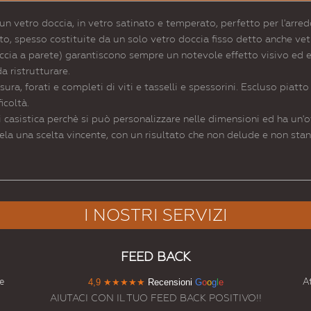
 un vetro doccia, in vetro satinato e temperato, perfetto per l'arre
, spesso costituite da un solo vetro doccia fisso detto anche vetr
cia a parete) garantiscono sempre un notevole effetto visivo ed est
 ristrutturare.
isura, forati e completi di viti e tasselli e spessorini. Escluso piatto
icoltà.
i casistica perchè si può personalizzare nelle dimensioni ed ha un'o
vela una scelta vincente, con un risultato che non delude e non st
I NOSTRI SERVIZI
FEED BACK
e
At
4,9
★★★★★
Recensioni
G
o
o
g
l
e
AIUTACI CON IL TUO FEED BACK POSITIVO!!