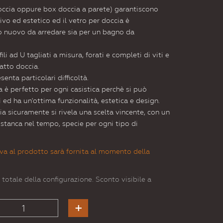
doccia oppure box doccia a parete) garantiscono
vo ed estetico ed il vetro per doccia è
no nuovo da arredare sia per un bagno da
ili ad U tagliati a misura, forati e completi di viti e
iatto doccia.
enta particolari difficoltà.
ra è perfetto per ogni casistica perchè si può
 ed ha un'ottima funzionalità, estetica e design.
ia sicuramente si rivela una scelta vincente, con un
 stanca nel tempo, specie per ogni tipo di
va al prodotto sarà fornita al momento della
 totale della configurazione. Sconto visibile a