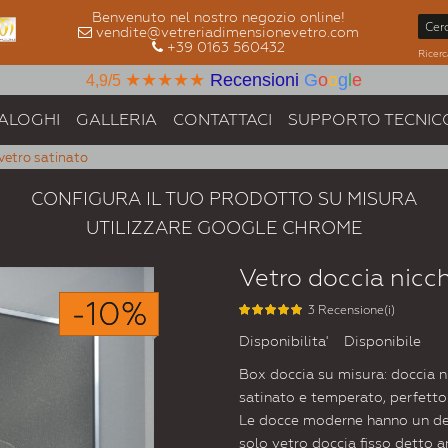
Benvenuto nel nostro negozio online!
vendite@vetreriadimensionevetro.com
+39 0163 560432
Ricerc
★★★★★
Recensioni
G
o
o
g
l
e
4,9/5
ALOGHI
GALLERIA
CONTATTACI
SUPPORTO TECNIC
 vetro satinato
CONFIGURA IL TUO PRODOTTO SU MISURA
UTILIZZARE GOOGLE CHROME
Vetro doccia nicch
-10%
3 Recensione(i)
Disponibilita'
Disponibile
Box doccia su misura: doccia ni
satinato e temperato, perfetto
Le docce moderne hanno un des
solo vetro doccia fisso detto a