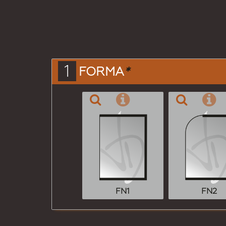
1
FORMA
*
FN1
FN2