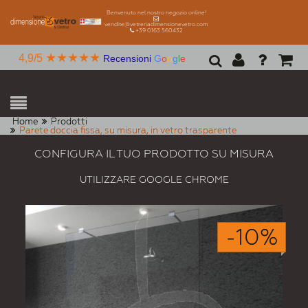
Benvenuto nel nostro negozio online!
vendite@vetreriadimensionevetro.com
+39 0163 560432
★★★★★
4,9/5
Recensioni
G
o
o
g
l
e
Home
Prodotti
Parete doccia fissa, su misura, in vetro trasparente
CONFIGURA IL TUO PRODOTTO SU MISURA
UTILIZZARE GOOGLE CHROME
-10%