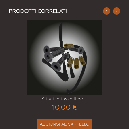
PRODOTTI CORRELATI
lli pe ...
Kit guarnizione piat
 €
7,00 €
CARRELLO
AGGIUNGI AL CAR