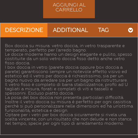
AGGIUNGI AL
CARRELLO
DESCRIZIONE
ADDITIONAL
TAG
Box doccia su misura: vetro doccia, in vetro trasparente e
temperato, perfetto per l'arredo bagno.
Le docce moderne hanno un design elegante e pulito, spesso
costituite da un solo vetro doccia fisso detto anche vetro
fisso doccia.
I box doccia in vetro (parete doccia oppure box doccia a
parete) garantiscono sempre un notevole effetto visivo ed
estetico ed il vetro per doccia è richiestissimo, sia per un
bagno nuovo da arredare sia per un bagno da ristrutturare.
Il vetro fisso è completo di barra stabilizzatrice, profili ad U
tagliati a misura, forati e completi di viti e tasselli e
spessorini. Escluso piatto doccia.
La posa del box doccia non presenta particolari difficoltà.
Inoltre il vetro doccia su misura è perfetto per ogni casistica
perchè si può personalizzare nelle dimensioni ed ha un'ottima
funzionalità, estetica e design.
Optare per i vetri per box doccia sicuramente si rivela una
scelta vincente, con un risultato che non delude e non stanca
nel tempo, specie per ogni tipo di arredamento moderno.