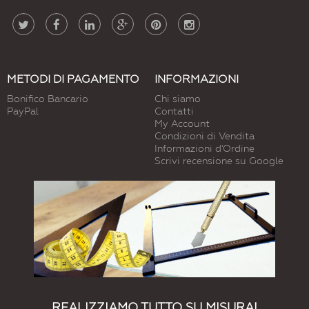
METODI DI PAGAMENTO
INFORMAZIONI
Bonifico Bancario
Chi siamo
PayPal
Contatti
My Account
Condizioni di Vendita
Informazioni d'Ordine
Scrivi recensione su Google
REALIZZIAMO TUTTO SU MISURA!