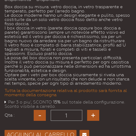
Box doccia su misura: vetro doccia, in vetro trasparente e
temperato, perfetto per l'arredo bagno.
Le docce moderne hanno un design elegante e pulito, spesso
costituite da un solo vetro doccia fisso detto anche vetro
fisso doccia.
I box doccia in vetro (parete doccia oppure box doccia a
parete) garantiscono sempre un notevole effetto visivo ed
estetico ed il vetro per doccia è richiestissimo, sia per un
bagno nuovo da arredare sia per un bagno da ristrutturare.
Il vetro fisso è completo di barra stabilizzatrice, profili ad U
tagliati a misura, forati e completi di viti e tasselli e
spessorini. Escluso piatto doccia.
La posa del box doccia non presenta particolari difficoltà.
Inoltre il vetro doccia su misura è perfetto per ogni casistica
perchè si può personalizzare nelle dimensioni ed ha un'ottima
funzionalità, estetica e design.
Optare per i vetri per box doccia sicuramente si rivela una
scelta vincente, con un risultato che non delude e non stanca
nel tempo, specie per ogni tipo di arredamento moderno.
Tutta la documentazione relativa al prodotto sarà fornita al
momento della consegna
Per 3 o piu', SCONTO
15%
sul totale della configurazione.
Sconto visibile a carrello.
Qta :
AGGIUNGI AL CARRELLO