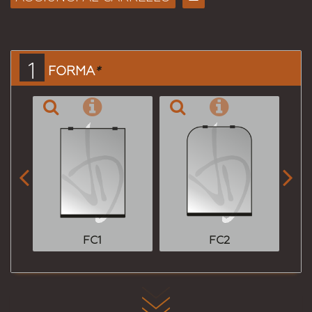
Consiglia
per
Email
a un
1
FORMA
*
Amico


FC1
FC2