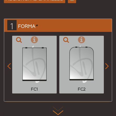
Consiglia
per
Email
a un
1
FORMA
*
Amico


FC1
FC2