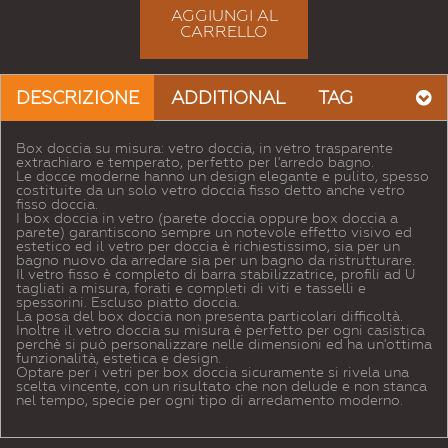
AGGIUNGI AL
CARRELLO
DESCRIZIONE
ADDITIONAL
TAG
Box doccia su misura: vetro doccia, in vetro trasparente
extrachiaro e temperato, perfetto per l'arredo bagno.
Le docce moderne hanno un design elegante e pulito, spesso
costituite da un solo vetro doccia fisso detto anche vetro
fisso doccia.
I box doccia in vetro (parete doccia oppure box doccia a
parete) garantiscono sempre un notevole effetto visivo ed
estetico ed il vetro per doccia è richiestissimo, sia per un
bagno nuovo da arredare sia per un bagno da ristrutturare.
Il vetro fisso è completo di barra stabilizzatrice, profili ad U
tagliati a misura, forati e completi di viti e tasselli e
spessorini. Escluso piatto doccia.
La posa del box doccia non presenta particolari difficoltà.
Inoltre il vetro doccia su misura è perfetto per ogni casistica
perchè si può personalizzare nelle dimensioni ed ha un'ottima
funzionalità, estetica e design.
Optare per i vetri per box doccia sicuramente si rivela una
scelta vincente, con un risultato che non delude e non stanca
nel tempo, specie per ogni tipo di arredamento moderno.