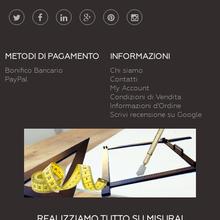
METODI DI PAGAMENTO
INFORMAZIONI
Bonifico Bancario
Chi siamo
PayPal
Contatti
My Account
Condizioni di Vendita
Informazioni d'Ordine
Scrivi recensione su Google
REALIZZIAMO TUTTO SU MISURA!