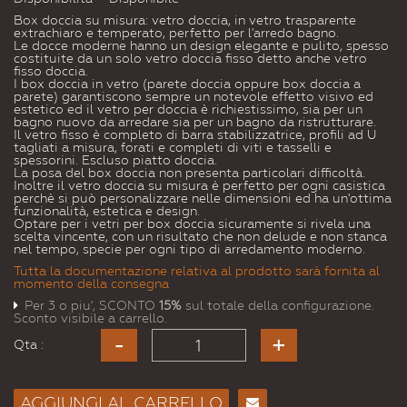
Box doccia su misura: vetro doccia, in vetro trasparente
extrachiaro e temperato, perfetto per l'arredo bagno.
Le docce moderne hanno un design elegante e pulito, spesso
costituite da un solo vetro doccia fisso detto anche vetro
fisso doccia.
I box doccia in vetro (parete doccia oppure box doccia a
parete) garantiscono sempre un notevole effetto visivo ed
estetico ed il vetro per doccia è richiestissimo, sia per un
bagno nuovo da arredare sia per un bagno da ristrutturare.
Il vetro fisso è completo di barra stabilizzatrice, profili ad U
tagliati a misura, forati e completi di viti e tasselli e
spessorini. Escluso piatto doccia.
La posa del box doccia non presenta particolari difficoltà.
Inoltre il vetro doccia su misura è perfetto per ogni casistica
perchè si può personalizzare nelle dimensioni ed ha un'ottima
funzionalità, estetica e design.
Optare per i vetri per box doccia sicuramente si rivela una
scelta vincente, con un risultato che non delude e non stanca
nel tempo, specie per ogni tipo di arredamento moderno.
Tutta la documentazione relativa al prodotto sarà fornita al
momento della consegna
Per 3 o piu', SCONTO
15%
sul totale della configurazione.
Sconto visibile a carrello.
Qta :
AGGIUNGI AL CARRELLO