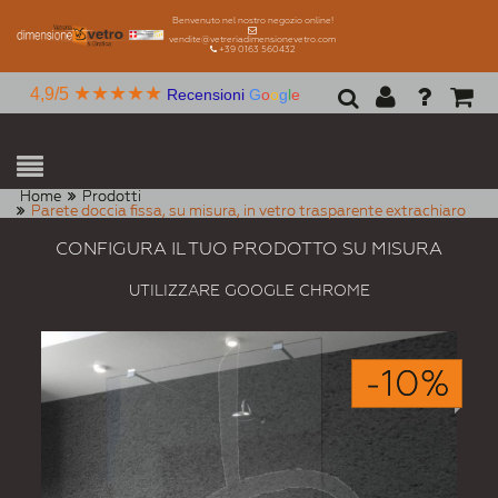
Benvenuto nel nostro negozio online!
vendite@vetreriadimensionevetro.com
+39 0163 560432
★★★★★
4,9/5
Recensioni
G
o
o
g
l
e
Home
Prodotti
Parete doccia fissa, su misura, in vetro trasparente extrachiaro
CONFIGURA IL TUO PRODOTTO SU MISURA
UTILIZZARE GOOGLE CHROME
-10%