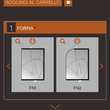
AGGIUNGI AL CARRELLO
Consiglia
per
Email
a un
1
FORMA
*
Amico


FN1
FN2