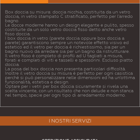
Box doccia su misura: doccia nicchia, costituita da un vetro
doccia, in vetro stampato C stratificato, perfetto per l'arredo
bagno.
Le docce moderne hanno un design elegante e pulito, spesso
costituite da un solo vetro doccia fisso detto anche vetro
fisso doccia.
I box doccia in vetro (parete doccia oppure box doccia a
parete) garantiscono sempre un notevole effetto visivo ed
estetico ed il vetro per doccia è richiestissimo, sia per un
bagno nuovo da arredare sia per un bagno da ristrutturare.
Il vetro fisso è completo di profili ad U tagliati a misura,
forati e completi di viti e tasselli e spessorini. Escluso piatto
doccia.
La posa del box doccia non presenta particolari difficoltà.
Inoltre il vetro doccia su misura è perfetto per ogni casistica
perchè si può personalizzare nelle dimensioni ed ha un'ottima
funzionalità, estetica e design.
Optare per i vetri per box doccia sicuramente si rivela una
scelta vincente, con un risultato che non delude e non stanca
nel tempo, specie per ogni tipo di arredamento moderno.
I NOSTRI SERVIZI