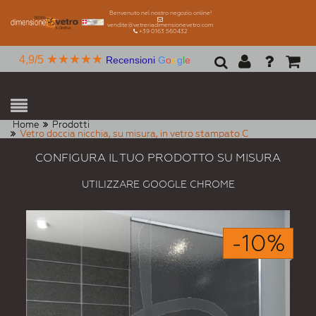
Benvenuto nel nostro negozio online!
vendite@vetreriadimensionevetro.com
+39 0163 560432
★★★★★
4,9/5
Recensioni
G
o
o
g
l
e
Home
Prodotti
Vetro doccia nicchia, su misura, in vetro stampato C
CONFIGURA IL TUO PRODOTTO SU MISURA
UTILIZZARE GOOGLE CHROME
-10%