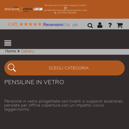
Benvenuto nel nostro negozio online!
vendite@vetreriadimensionevetro.com
+39 0163 560432
★★★★★
4,9/5
Recensioni
G
o
o
g
l
e
Home
Gallery
SCEGLI CATEGORIA
PENSILINE IN VETRO
Pensiline in vetro progettate con tiranti o supporti essenziali,
pensate per offrire copertura con un impatto visivo
leggerissimo.