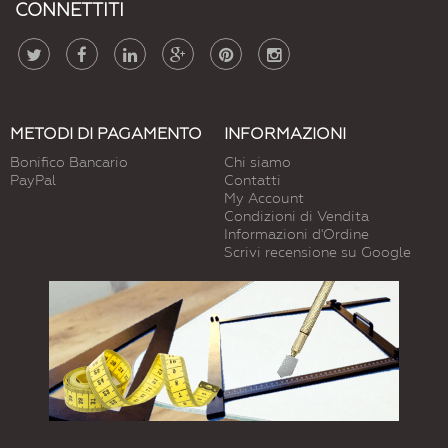
CONNETTITI
METODI DI PAGAMENTO
INFORMAZIONI
Bonifico Bancario
Chi siamo
PayPal
Contatti
My Account
Condizioni di Vendita
Informazioni d'Ordine
Scrivi recensione su Google