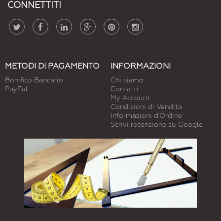
CONNETTITI
METODI DI PAGAMENTO
INFORMAZIONI
Bonifico Bancario
Chi siamo
PayPal
Contatti
My Account
Condizioni di Vendita
Informazioni d'Ordine
Scrivi recensione su Google