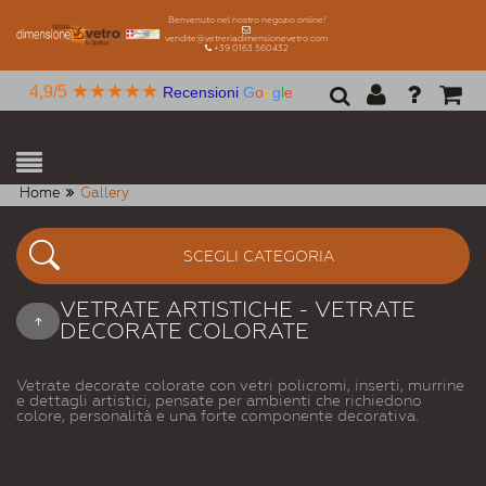
Benvenuto nel nostro negozio online!
vendite@vetreriadimensionevetro.com
+39 0163 560432
★★★★★
4,9/5
Recensioni
G
o
o
g
l
e
Home
Gallery
SCEGLI CATEGORIA
VETRATE ARTISTICHE - VETRATE
DECORATE COLORATE
Vetrate decorate colorate con vetri policromi, inserti, murrine
e dettagli artistici, pensate per ambienti che richiedono
colore, personalità e una forte componente decorativa.