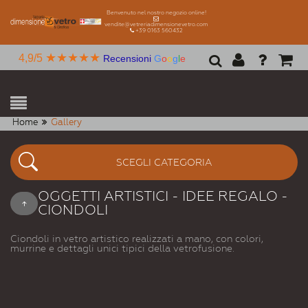
Benvenuto nel nostro negozio online!
vendite@vetreriadimensionevetro.com
+39 0163 560432
★★★★★
4,9/5
Recensioni
G
o
o
g
l
e
Home
Gallery
SCEGLI CATEGORIA
OGGETTI ARTISTICI - IDEE REGALO -
CIONDOLI
Ciondoli in vetro artistico realizzati a mano, con colori,
murrine e dettagli unici tipici della vetrofusione.