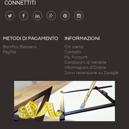
CONNETTITI
METODI DI PAGAMENTO
INFORMAZIONI
Bonifico Bancario
Chi siamo
PayPal
Contatti
My Account
Condizioni di Vendita
Informazioni d'Ordine
Scrivi recensione su Google