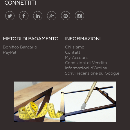
CONNETTITI
METODI DI PAGAMENTO
INFORMAZIONI
Bonifico Bancario
Chi siamo
PayPal
Contatti
My Account
Condizioni di Vendita
Informazioni d'Ordine
Scrivi recensione su Google