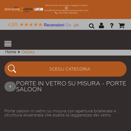
Benvenuto nel nostro negozio online!
vendite@vetreriadimensionevetro.com
+39 0163 560432
★★★★★
4,9/5
Recensioni
G
o
o
g
l
e
Home
Gallery
SCEGLI CATEGORIA
PORTE IN VETRO SU MISURA - PORTE
SALOON
Porte saloon in vetro su misura con apertura bilaterale e
struttura essenziale che esalta la leggerezza del vetro.