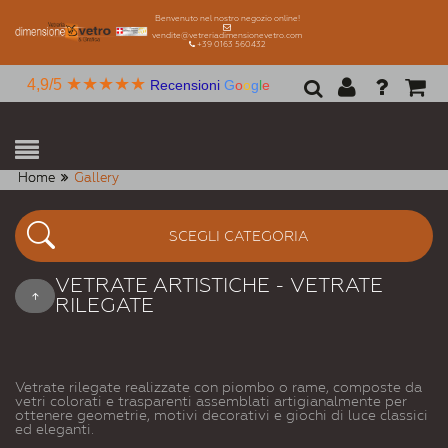
Benvenuto nel nostro negozio online!
vendite@vetreriadimensionevetro.com
+39 0163 560432
★★★★★
4,9/5
Recensioni
G
o
o
g
l
e
Home
Gallery
SCEGLI CATEGORIA
VETRATE ARTISTICHE - VETRATE
RILEGATE
Vetrate rilegate realizzate con piombo o rame, composte da
vetri colorati e trasparenti assemblati artigianalmente per
ottenere geometrie, motivi decorativi e giochi di luce classici
ed eleganti.