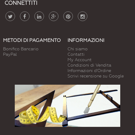
CONNETTITI
METODI DI PAGAMENTO
INFORMAZIONI
Bonifico Bancario
Chi siamo
PayPal
Contatti
My Account
Condizioni di Vendita
Informazioni d'Ordine
Scrivi recensione su Google