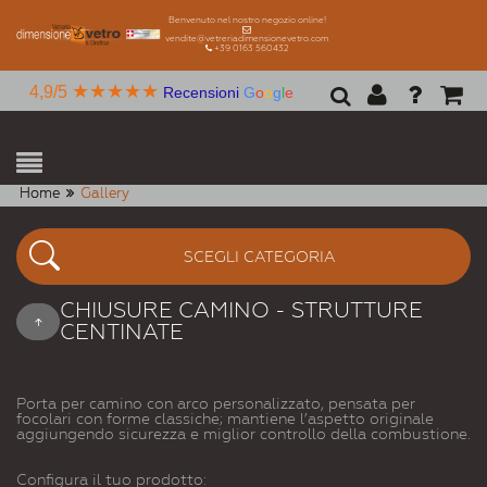
Benvenuto nel nostro negozio online!
vendite@vetreriadimensionevetro.com
+39 0163 560432
★★★★★
4,9/5
Recensioni
G
o
o
g
l
e
Home
Gallery
SCEGLI CATEGORIA
CHIUSURE CAMINO - STRUTTURE
CENTINATE
Porta per camino con arco personalizzato, pensata per
focolari con forme classiche; mantiene l’aspetto originale
aggiungendo sicurezza e miglior controllo della combustione.
Configura il tuo prodotto: