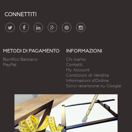
CONNETTITI
METODI DI PAGAMENTO
INFORMAZIONI
Bonifico Bancario
Chi siamo
PayPal
Contatti
My Account
Condizioni di Vendita
Informazioni d'Ordine
Scrivi recensione su Google