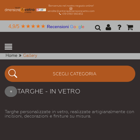
Benvenuto nel nostro negozio online!
vendite@vetreriadimensionevetro.com
+39 0163 560432
★★★★★
4,9/5
Recensioni
G
o
o
g
l
e
Home
Gallery
SCEGLI CATEGORIA
TARGHE - IN VETRO
Targhe personalizzate in vetro, realizzate artigianalmente con
incisioni, decorazioni e finiture su misura.