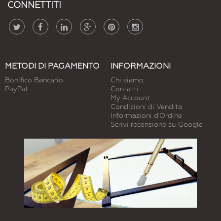
CONNETTITI
METODI DI PAGAMENTO
INFORMAZIONI
Bonifico Bancario
Chi siamo
PayPal
Contatti
My Account
Condizioni di Vendita
Informazioni d'Ordine
Scrivi recensione su Google