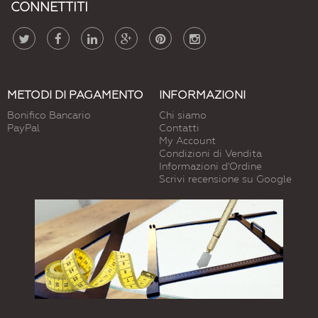
CONNETTITI
METODI DI PAGAMENTO
INFORMAZIONI
Bonifico Bancario
Chi siamo
PayPal
Contatti
My Account
Condizioni di Vendita
Informazioni d'Ordine
Scrivi recensione su Google