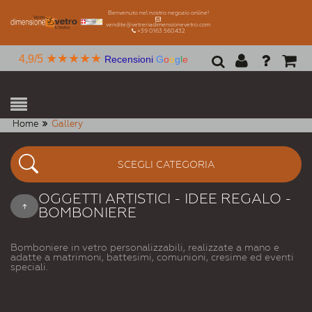
Benvenuto nel nostro negozio online!
vendite@vetreriadimensionevetro.com
+39 0163 560432
★★★★★
4,9/5
Recensioni
G
o
o
g
l
e
Home
Gallery
SCEGLI CATEGORIA
OGGETTI ARTISTICI - IDEE REGALO -
BOMBONIERE
Bomboniere in vetro personalizzabili, realizzate a mano e
adatte a matrimoni, battesimi, comunioni, cresime ed eventi
speciali.