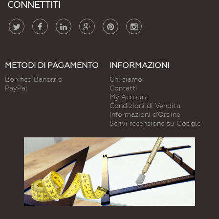
CONNETTITI
METODI DI PAGAMENTO
INFORMAZIONI
Bonifico Bancario
Chi siamo
PayPal
Contatti
My Account
Condizioni di Vendita
Informazioni d'Ordine
Scrivi recensione su Google