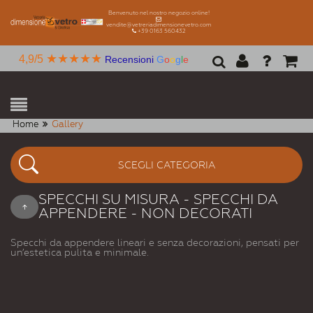
Benvenuto nel nostro negozio online!
vendite@vetreriadimensionevetro.com
+39 0163 560432
★★★★★
4,9/5
Recensioni
G
o
o
g
l
e
Home
Gallery
SCEGLI CATEGORIA
SPECCHI SU MISURA - SPECCHI DA
APPENDERE - NON DECORATI
Specchi da appendere lineari e senza decorazioni, pensati per
un’estetica pulita e minimale.