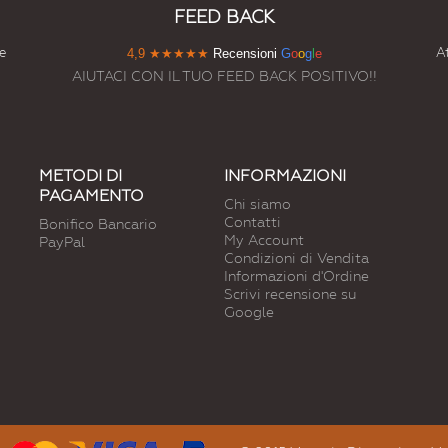
FEED BACK
e
At
4,9
★★★★★
Recensioni
G
o
o
g
l
e
AIUTACI CON IL TUO FEED BACK POSITIVO!!
METODI DI
INFORMAZIONI
PAGAMENTO
Chi siamo
Contatti
Bonifico Bancario
My Account
PayPal
Condizioni di Vendita
Informazioni d'Ordine
Scrivi recensione su
Google