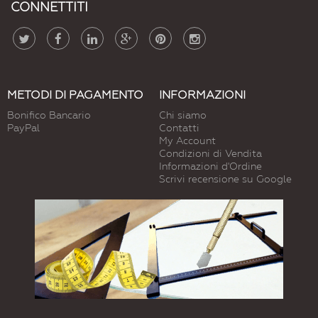
CONNETTITI
METODI DI PAGAMENTO
INFORMAZIONI
Bonifico Bancario
Chi siamo
PayPal
Contatti
My Account
Condizioni di Vendita
Informazioni d'Ordine
Scrivi recensione su Google