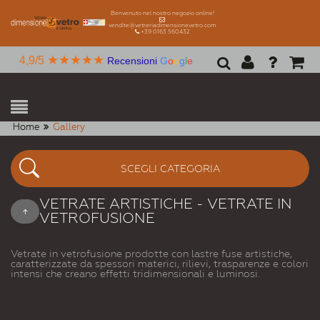
Benvenuto nel nostro negozio online!
vendite@vetreriadimensionevetro.com
+39 0163 560432
★★★★★
4,9/5
Recensioni
G
o
o
g
l
e
Home
Gallery
SCEGLI CATEGORIA
VETRATE ARTISTICHE - VETRATE IN
VETROFUSIONE
Vetrate in vetrofusione prodotte con lastre fuse artistiche,
caratterizzate da spessori materici, rilievi, trasparenze e colori
intensi che creano effetti tridimensionali e luminosi.