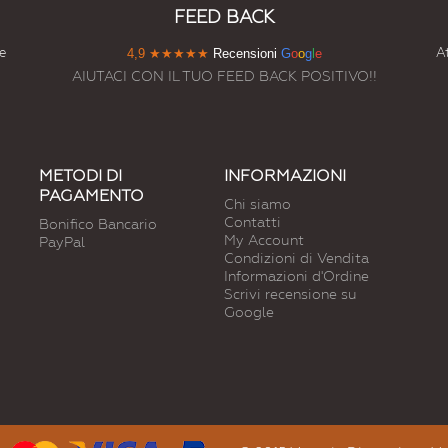
FEED BACK
e
At
4,9
★★★★★
Recensioni
G
o
o
g
l
e
AIUTACI CON IL TUO FEED BACK POSITIVO!!
METODI DI
INFORMAZIONI
PAGAMENTO
Chi siamo
Contatti
Bonifico Bancario
My Account
PayPal
Condizioni di Vendita
Informazioni d'Ordine
Scrivi recensione su
Google