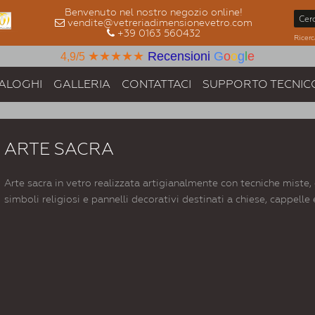
Benvenuto nel nostro negozio online!
vendite@vetreriadimensionevetro.com
+39 0163 560432
Ricerc
★★★★★
Recensioni
G
o
o
g
l
e
4,9/5
ALOGHI
GALLERIA
CONTATTACI
SUPPORTO TECNIC
ARTE SACRA
Arte sacra in vetro realizzata artigianalmente con tecniche miste
simboli religiosi e pannelli decorativi destinati a chiese, cappelle