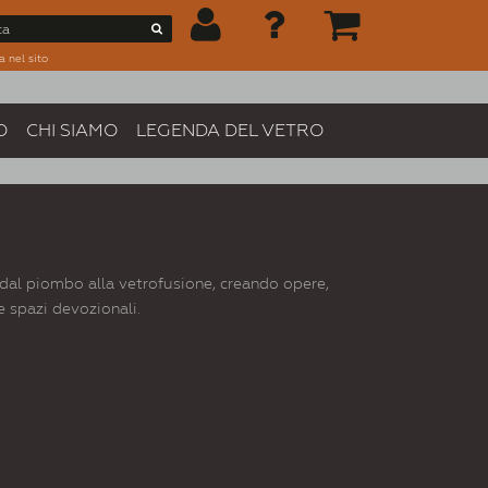
a nel sito
O
CHI SIAMO
LEGENDA DEL VETRO
, dal piombo alla vetrofusione, creando opere,
 e spazi devozionali.