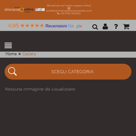
Benvenuto nel nostro negozio online!
vendite@vetreriadimensionevetro.com
+39 0163 560432
★★★★★
4,9/5
Recensioni
G
o
o
g
l
e
Home
Gallery
SCEGLI CATEGORIA
Nessuna immagine da visualizzare.