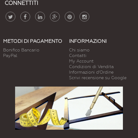
CONNETTITI
METODI DI PAGAMENTO
INFORMAZIONI
Bonifico Bancario
Chi siamo
PayPal
Contatti
My Account
Condizioni di Vendita
Informazioni d'Ordine
Scrivi recensione su Google