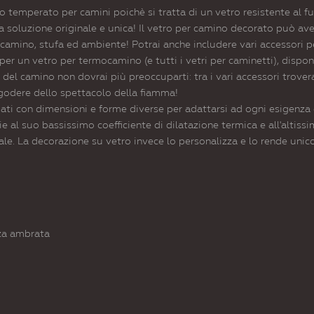
ro temperato per camini poichè si tratta di un vetro resistente al
a soluzione originale e unica! Il vetro per camino decorato può a
 camino, stufa ed ambiente! Potrai anche includere vari accessori 
er un vetro per termocamino (e tutti i vetri per caminetti), disponi
del camino non dovrai più preoccuparti: tra i vari accessori troverai
godere dello spettacolo della fiamma!
liati con dimensioni e forme diverse per adattarsi ad ogni esigenza
e al suo bassissimo coefficiente di dilatazione termica e all'altiss
ale. La decorazione su vetro invece lo personalizza e lo rende unic
za ambrata