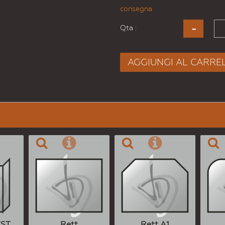
consegna
Qta :
AGGIUNGI AL CARRE
EST.
Rett
Rett A1