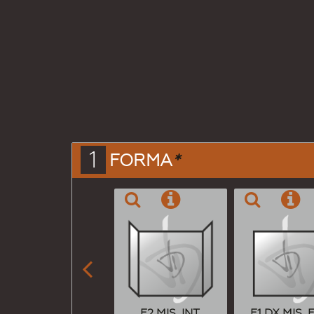
1
FORMA
*

E2 MIS. INT.
E1 DX MIS. 