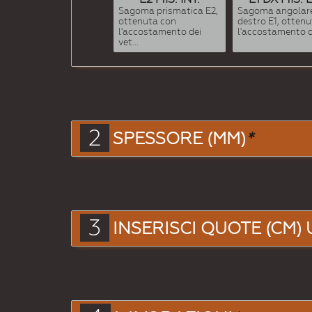
Sagoma prismatica E2,
Sagoma angolar
ottenuta con
destro E1, otten
l'accostamento dei
l'accostamento de
vet...
2
SPESSORE (MM)
*
3
INSERISCI QUOTE (CM) 