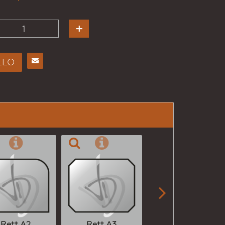
LLO
Consiglia
per
Email
a un
Amico

Rett A2
Rett A3
Rett A4