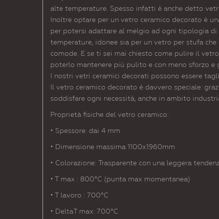
alte temperature. Spesso infatti è anche detto vet
Inoltre optare per un vetro ceramico decorato è un
per potersi adattare al melgio ad ogni tipologia di
temperature, idonee sia per un vetro per stufa che p
comode. E se ti sei mai chiesto come pulire il vetro 
poterlo mantenere più pulito e con meno sforzo e 
I nostri vetri ceramici decorati possono essere tag
Il vetro ceramico decorato è davvero speciale: grazi
soddisfare ogni necessità, anche in ambito industri
Proprietà fisiche del vetro ceramico:
• Spessore: dai 4 mm
• Dimensione massima 1100x1960mm
• Colorazione:
Trasparente con una leggera tenden
• T max : 800°C (punta max momentanea)
• T lavoro : 700°C
• DeltaT max: 700°C