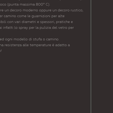
 fuoco (punta massima 800° C).
vere un decoro moderno oppure un decoro rustico,
per camino come le guarnizioni per alte
bili con vari diametri e spessori, pratiche e
 infatti lo spray per la pulizia del vetro per
 ed ogni modello di stufa o camino.
ima resistenza alle temperature è adatto a
o!