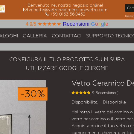
Benvenuto nel nostro negozio online!
vendite@vetreriadimensionevetro.com
+39 0163 560432
Ricerc
★★★★★
Recensioni
G
o
o
g
l
e
4,9/5
ALOGHI
GALLERIA
CONTATTACI
SUPPORTO TECNIC
CONFIGURA IL TUO PRODOTTO SU MISURA
UTILIZZARE GOOGLE CHROME
Vetro Ceramico D
-30%
9 Recensione(i)
Disponibilita'
Disponibile
Hai rotto il vetro del camino o d
vetro per camino o il vetro per
Acquista online il tuo vetro ce
comunemente chiamato vetro ca