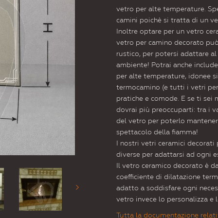
vetro per alte temperature. Sp
camini poichè si tratta di un 
Inoltre optare per un vetro cer
vetro per camino decorato pu
rustico, per potersi adattare a
ambiente! Potrai anche include
per alte temperature, idonee si
termocamino (e tutti i vetri per
pratiche e comode. E se ti sei 
dovrai più preoccuparti: tra i va
del vetro per poterlo mantener
spettacolo della fiamma!
I nostri vetri ceramici decorat
diverse per adattarsi ad ogni 
Il vetro ceramico decorato è d
coefficiente di dilatazione term
adatto a soddisfare ogni neces
vetro invece lo personalizza e 
Tutta la documentazione relati