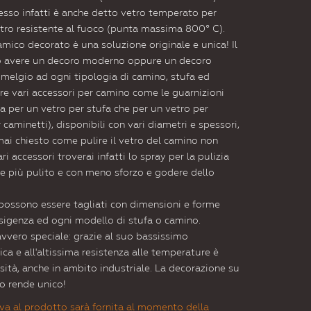
esso infatti è anche detto vetro temperato per
vetro resistente al fuoco (punta massima 800° C).
amico decorato è una soluzione originale e unica! Il
ò avere un decoro moderno oppure un decoro
l melgio ad ogni tipologia di camino, stufa ed
re vari accessori per camino come le guarnizioni
a per un vetro per stufa che per un vetro per
 caminetti), disponibili con vari diametri e spessori,
mai chiesto come pulire il vetro del camino non
ri accessori troverai infatti lo spray per la pulizia
e più pulito e con meno sforzo e godere dello
i possono essere tagliati con dimensioni e forme
esigenza ed ogni modello di stufa o camino.
avvero speciale: grazie al suo bassissimo
ica e all'altissima resistenza alle temperature è
sità, anche in ambito industriale. La decorazione su
lo rende unico!
va al prodotto sarà fornita al momento della