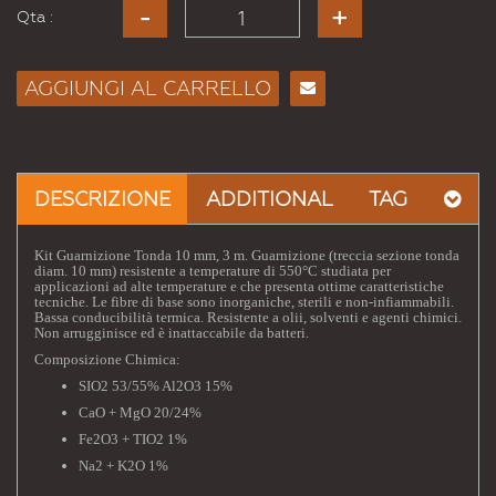
Qta :
AGGIUNGI AL CARRELLO
Consiglia
per
Email
a un
DESCRIZIONE
ADDITIONAL
TAG
Amico
Kit Guarnizione Tonda 10 mm, 3 m. Guarnizione (treccia sezione tonda
diam. 10 mm) resistente a temperature di 550°C studiata per
applicazioni ad alte temperature e che presenta ottime caratteristiche
tecniche. Le fibre di base sono inorganiche, sterili e non-infiammabili.
Bassa conducibilità termica. Resistente a olii, solventi e agenti chimici.
Non arrugginisce ed è inattaccabile da batteri.
Composizione Chimica:
SIO2 53/55% Al2O3 15%
CaO + MgO 20/24%
Fe2O3 + TIO2 1%
Na2 + K2O 1%