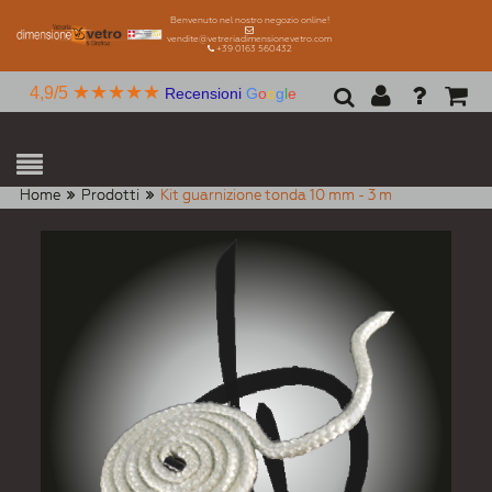
Benvenuto nel nostro negozio online!
vendite@vetreriadimensionevetro.com
+39 0163 560432
★★★★★
4,9/5
Recensioni
G
o
o
g
l
e
Home
Prodotti
Kit guarnizione tonda 10 mm - 3 m