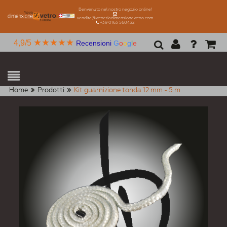
Benvenuto nel nostro negozio online!
vendite@vetreriadimensionevetro.com
+39 0163 560432
★★★★★
4,9/5
Recensioni
G
o
o
g
l
e
Home
Prodotti
Kit guarnizione tonda 12 mm - 5 m