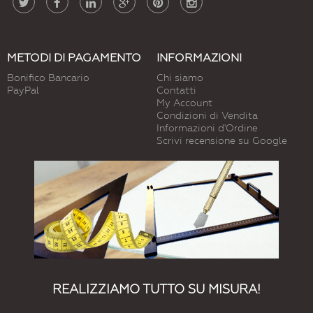
METODI DI PAGAMENTO
INFORMAZIONI
Bonifico Bancario
Chi siamo
PayPal
Contatti
My Account
Condizioni di Vendita
Informazioni d'Ordine
Scrivi recensione su Google
REALIZZIAMO TUTTO SU MISURA!