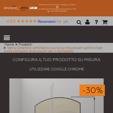
Benvenuto nel nostro negozio online!
vendite@vetreriadimensionevetro.com
+39 0163 560432
★★★★★
4,9/5
Recensioni
G
o
o
g
l
e
Home
Prodotti
Vetro Ceramico centinato o curvo su misura per camino e per
stufa completo di accessori per il montaggio
CONFIGURA IL TUO PRODOTTO SU MISURA
UTILIZZARE GOOGLE CHROME
-30%