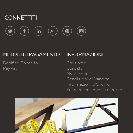
CONNETTITI
METODI DI PAGAMENTO
INFORMAZIONI
Bonifico Bancario
Chi siamo
PayPal
Contatti
My Account
Condizioni di Vendita
Informazioni d'Ordine
Scrivi recensione su Google