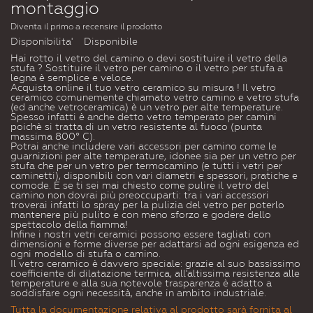
montaggio
Diventa il primo a recensire il prodotto
Disponibilita'
Disponibile
Hai rotto il vetro del camino o devi sostituire il vetro della
stufa ? Sostituire il vetro per camino o il vetro per stufa a
legna è semplice e veloce.
Acquista online il tuo vetro ceramico su misura ! Il vetro
ceramico comunemente chiamato vetro camino e vetro stufa
(ed anche vetroceramica) è un vetro per alte temperature.
Spesso infatti è anche detto vetro temperato per camini
poichè si tratta di un vetro resistente al fuoco (punta
massima 800° C).
Potrai anche includere vari accessori per camino come le
guarnizioni per alte temperature, idonee sia per un vetro per
stufa che per un vetro per termocamino (e tutti i vetri per
caminetti), disponibili con vari diametri e spessori, pratiche e
comode. E se ti sei mai chiesto come pulire il vetro del
camino non dovrai più preoccuparti: tra i vari accessori
troverai infatti lo spray per la pulizia del vetro per poterlo
mantenere più pulito e con meno sforzo e godere dello
spettacolo della fiamma!
Infine i nostri vetri ceramici possono essere tagliati con
dimensioni e forme diverse per adattarsi ad ogni esigenza ed
ogni modello di stufa o camino.
Il vetro ceramico è davvero speciale: grazie al suo bassissimo
coefficiente di dilatazione termica, all'altissima resistenza alle
temperature e alla sua notevole trasparenza è adatto a
soddisfare ogni necessità, anche in ambito industriale.
Tutta la documentazione relativa al prodotto sarà fornita al