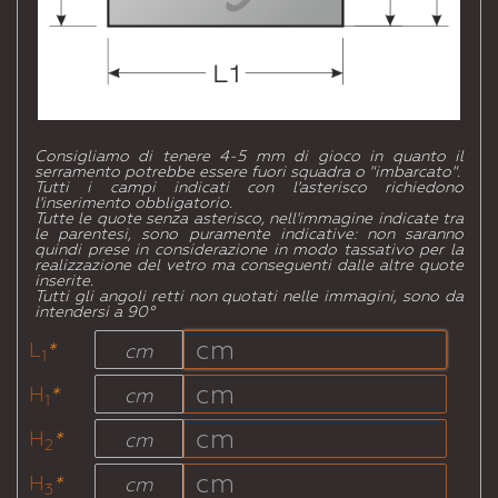
Consigliamo di tenere 4-5 mm di gioco in quanto il
serramento potrebbe essere fuori squadra o "imbarcato".
Tutti i campi indicati con l'asterisco richiedono
l'inserimento obbligatorio.
Tutte le quote senza asterisco, nell'immagine indicate tra
le parentesi, sono puramente indicative: non saranno
quindi prese in considerazione in modo tassativo per la
realizzazione del vetro ma conseguenti dalle altre quote
inserite.
Tutti gli angoli retti non quotati nelle immagini, sono da
intendersi a 90°
L
*
cm
1
H
*
cm
1
H
*
cm
2
H
*
cm
3