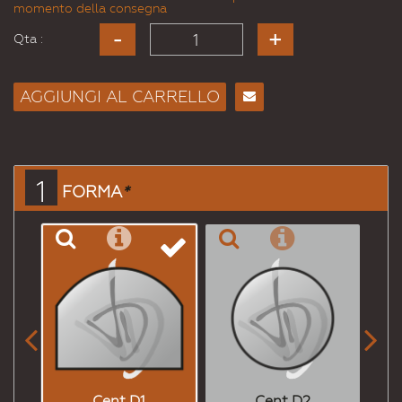
momento della consegna
Qta :
AGGIUNGI AL CARRELLO
Consiglia
per
Email
a un
1
FORMA
*
Amico


Cent D1
Cent D2