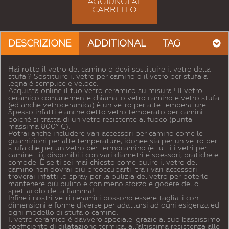
AGGIUNGI AL
CARRELLO
DESCRIZIONE
ADDITIONAL
TAG
Hai rotto il vetro del camino o devi sostituire il vetro della
stufa ? Sostituire il vetro per camino o il vetro per stufa a
legna è semplice e veloce.
Acquista online il tuo vetro ceramico su misura ! Il vetro
ceramico comunemente chiamato vetro camino e vetro stufa
(ed anche vetroceramica) è un vetro per alte temperature.
Spesso infatti è anche detto vetro temperato per camini
poichè si tratta di un vetro resistente al fuoco (punta
massima 800° C).
Potrai anche includere vari accessori per camino come le
guarnizioni per alte temperature, idonee sia per un vetro per
stufa che per un vetro per termocamino (e tutti i vetri per
caminetti), disponibili con vari diametri e spessori, pratiche e
comode. E se ti sei mai chiesto come pulire il vetro del
camino non dovrai più preoccuparti: tra i vari accessori
troverai infatti lo spray per la pulizia del vetro per poterlo
mantenere più pulito e con meno sforzo e godere dello
spettacolo della fiamma!
Infine i nostri vetri ceramici possono essere tagliati con
dimensioni e forme diverse per adattarsi ad ogni esigenza ed
ogni modello di stufa o camino.
Il vetro ceramico è davvero speciale: grazie al suo bassissimo
coefficiente di dilatazione termica, all'altissima resistenza alle