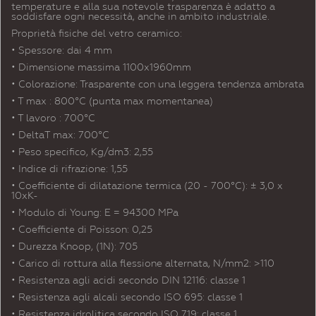
temperature e alla sua notevole trasparenza è adatto a
soddisfare ogni necessità, anche in ambito industriale.
Proprietà fisiche del vetro ceramico:
• Spessore: dai 4 mm
• Dimensione massima 1100x1960mm
• Colorazione: Trasparente con una leggera tendenza ambrata
• T max : 800°C (punta max momentanea)
• T lavoro : 700°C
• DeltaT max: 700°C
• Peso specifico, Kg/dm3: 2,55
• Indice di rifrazione: 1,55
• Coefficiente di dilatazione termica (20 - 700°C): ± 3,0 x
10xK-
• Modulo di Young: E = 94300 MPa
• Coefficiente di Poisson: 0,25
• Durezza Knoop, (1N): 705
• Carico di rottura alla flessione alternata, N/mm2: >110
• Resistenza agli acidi secondo DIN 12116: classe 1
• Resistenza agli alcali secondo ISO 695: classe 1
• Resistenza idrolitica secondo ISO 719: classe 1