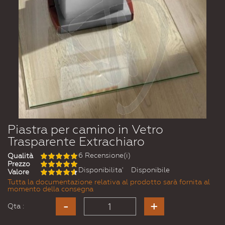
Piastra per camino in Vetro
Trasparente Extrachiaro
6 Recensione(i)
Qualità
Prezzo
Disponibilita'
Disponibile
Valore
Tutta la documentazione relativa al prodotto sarà fornita al
momento della consegna
Qta :