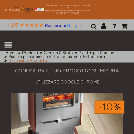
Benvenuto nel nostro negozio online!
vendite@vetreriadimensionevetro.com
+39 0163 560432
★★★★★
4,9/5
Recensioni
G
o
o
g
l
e
Home
Prodotti
Camino & Stufa
Piastre per Camino
Piastra per camino in Vetro Trasparente Extrachiaro
Recensioni Prodotto
CONFIGURA IL TUO PRODOTTO SU MISURA
UTILIZZARE GOOGLE CHROME
-10%