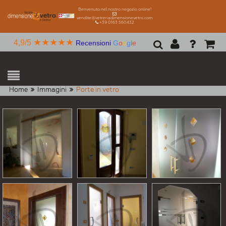
Benvenuto nel nostro negozio online!
vendite@vetreriadimensionevetro.com
+39 0163 560432
★★★★★
4,9/5
Recensioni
G
o
o
g
l
e
Home
Immagini
Porte in vetro