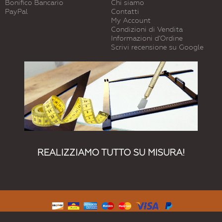
Bonifico Bancario
Chi siamo
PayPal
Contatti
My Account
Condizioni di Vendita
Informazioni d'Ordine
Scrivi recensione su Google
REALIZZIAMO TUTTO SU MISURA!
© 2015 Vetreria Dimensione Vetro. Tutti I Diritti Riservati.