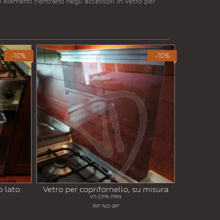
ri elementi rientrano negli accessori in vetro per
-10%
-10%
o lato
Vetro per coprifornello, su misura
VT-CPR-FRN
RIF NO-BP