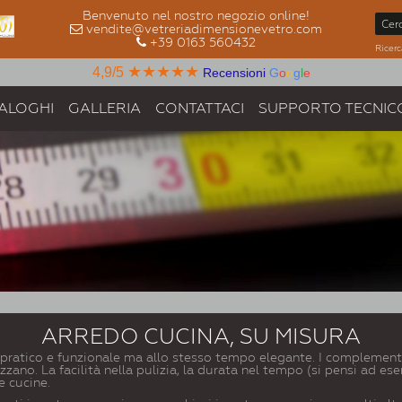
Benvenuto nel nostro negozio online!
vendite@vetreriadimensionevetro.com
+39 0163 560432
Ricerc
★★★★★
4,9/5
Recensioni
G
o
o
g
l
e
ALOGHI
GALLERIA
CONTATTACI
SUPPORTO TECNIC
ARREDO CUCINA, SU MISURA
pratico e funzionale ma allo stesso tempo elegante. I complementi di
rizzano. La facilità nella pulizia, la durata nel tempo (si pensi ad
e cucine.