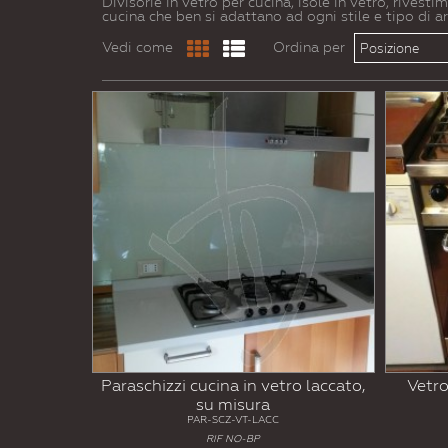
Divisorie in vetro per cucina, isole in vetro, rivesti
cucina che ben si adattano ad ogni stile e tipo di 
Vedi come
Ordina per
Posizione
Paraschizzi cucina in vetro laccato,
Vetro
su misura
PAR-SCZ-VT-LACC
RIF NO-BP