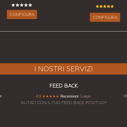
CONFIGURA
CONFIGURA
I NOSTRI SERVIZI
FEED BACK
e
At
4,9
★★★★★
Recensioni
G
o
o
g
l
e
AIUTACI CON IL TUO FEED BACK POSITIVO!!