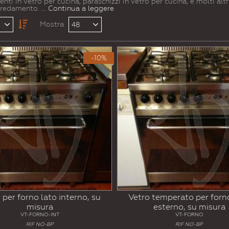
menti in vetro per cucina, paraschizzi in vetro per cucina, e molti alt
arredamento.
... Continua a leggere
Mostra
48
-10%
 per forno lato interno, su
Vetro temperato per forn
misura
esterno, su misura
VT-FORNO-INT
VT-FORNO
RIF NO-BP
RIF NO-BP