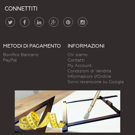
CONNETTITI
METODI DI PAGAMENTO
INFORMAZIONI
Bonifico Bancario
Chi siamo
PayPal
Contatti
My Account
Condizioni di Vendita
Informazioni d'Ordine
Scrivi recensione su Google