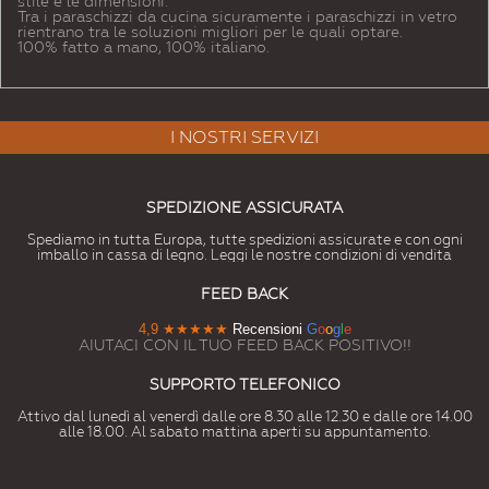
stile e le dimensioni.
Tra i paraschizzi da cucina sicuramente i paraschizzi in vetro
rientrano tra le soluzioni migliori per le quali optare.
100% fatto a mano, 100% italiano.
I NOSTRI SERVIZI
SPEDIZIONE ASSICURATA
Spediamo in tutta Europa, tutte spedizioni assicurate e con ogni
imballo in cassa di legno. Leggi le nostre condizioni di vendita
FEED BACK
4,9
★★★★★
Recensioni
G
o
o
g
l
e
AIUTACI CON IL TUO FEED BACK POSITIVO!!
SUPPORTO TELEFONICO
Attivo dal lunedì al venerdì dalle ore 8.30 alle 12.30 e dalle ore 14.00
alle 18.00. Al sabato mattina aperti su appuntamento.