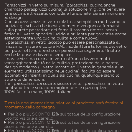
Paraschizzi in vetro su misura, (paraschizzi cucina anche
chiamato paraspruzzi cucina) la soluzione migliore per avere
una cucina attrezzata, comoda e funzionale, senza rinunciare
al design!
Con un paraschizzi in vetro infatti si semplifica moltissimo la
pulizia: gli schizzi che inevitabilmente vengono a formarsi
sulla parete posteriore dei fornelli saranno rimossi senza
fatica e il vetro apparirà lucido e brillante per garantire anche
esteticamente una cucina pulita e come nuova!
Il paraschizzi in vetro laccato può essere personalizzata al
massimo: misure e colore RAL... addirittura la forma del vetro
per poter ottenere anche un paraschizzi sagomato! Inoltre
anche la posa è davvero semplice.
I paraschizzi da cucina in vetro offrono davvero molti
vantaggi: semplicità nella pulizia, protezione della parete,
design moderno (il vetro laccato ed il vetro in generale è un
elemento utilizzatissimo nelle cucine), facilità ad essere
abbinati ed inseriti in qualsiasi cucina, qualunque siano lo
stile e le dimensioni.
Tra i paraschizzi da cucina sicuramente i paraschizzi in vetro
rientrano tra le soluzioni migliori per le quali optare.
100% fatto a mano, 100% italiano.
Tutta la documentazione relativa al prodotto sarà fornita al
momento della consegna
Per 2 o piu', SCONTO
12%
sul totale della configurazione.
Sconto visibile a carrello.
Per 3 o piu', SCONTO
15%
sul totale della configurazione.
Sconto visibile a carrello.
Per 5 o piu', SCONTO
19%
sul totale della configurazione.