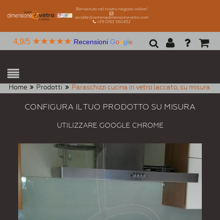
Benvenuto nel nostro negozio online!
vendite@vetreriadimensionevetro.com
+39 0163 560432
★★★★★
4,9/5
Recensioni
G
o
o
g
l
e
Home
Prodotti
Paraschizzi cucina in vetro laccato, su misura
CONFIGURA IL TUO PRODOTTO SU MISURA
UTILIZZARE GOOGLE CHROME