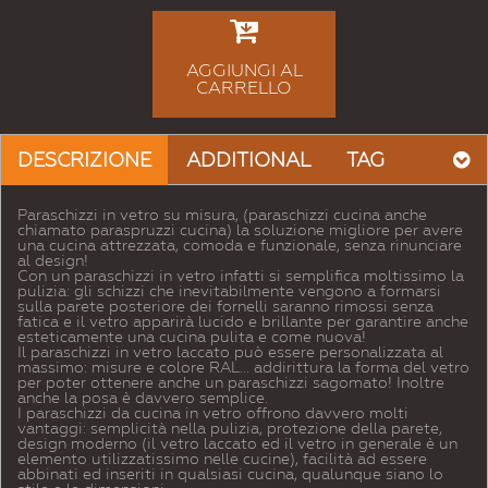
AGGIUNGI AL
CARRELLO
DESCRIZIONE
ADDITIONAL
TAG
Paraschizzi in vetro su misura, (paraschizzi cucina anche
chiamato paraspruzzi cucina) la soluzione migliore per avere
una cucina attrezzata, comoda e funzionale, senza rinunciare
al design!
Con un paraschizzi in vetro infatti si semplifica moltissimo la
pulizia: gli schizzi che inevitabilmente vengono a formarsi
sulla parete posteriore dei fornelli saranno rimossi senza
fatica e il vetro apparirà lucido e brillante per garantire anche
esteticamente una cucina pulita e come nuova!
Il paraschizzi in vetro laccato può essere personalizzata al
massimo: misure e colore RAL... addirittura la forma del vetro
per poter ottenere anche un paraschizzi sagomato! Inoltre
anche la posa è davvero semplice.
I paraschizzi da cucina in vetro offrono davvero molti
vantaggi: semplicità nella pulizia, protezione della parete,
design moderno (il vetro laccato ed il vetro in generale è un
elemento utilizzatissimo nelle cucine), facilità ad essere
abbinati ed inseriti in qualsiasi cucina, qualunque siano lo