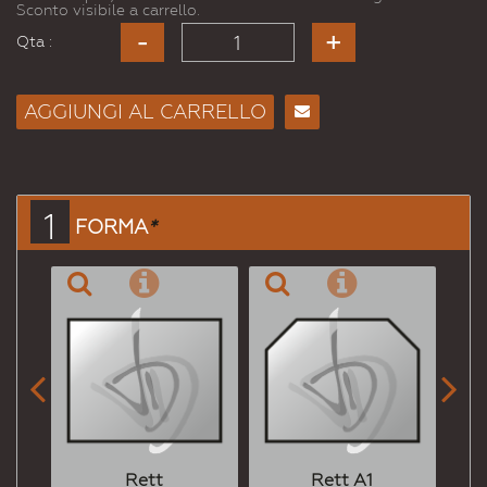
Sconto visibile a carrello.
Qta :
AGGIUNGI AL CARRELLO
Consiglia
per
Email
a un
1
FORMA
*
Amico


Rett
Rett A1