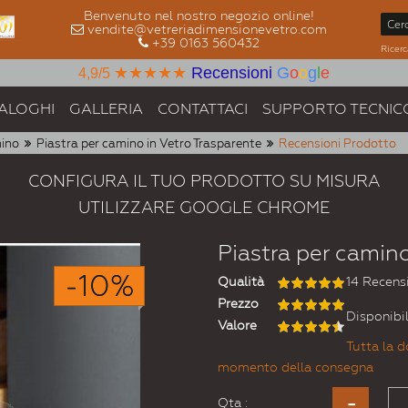
Benvenuto nel nostro negozio online!
vendite@vetreriadimensionevetro.com
+39 0163 560432
Ricerc
★★★★★
Recensioni
G
o
o
g
l
e
4,9/5
ALOGHI
GALLERIA
CONTATTACI
SUPPORTO TECNIC
mino
Piastra per camino in Vetro Trasparente
Recensioni Prodotto
CONFIGURA IL TUO PRODOTTO SU MISURA
UTILIZZARE GOOGLE CHROME
Piastra per camino
-10%
Qualità
14 Recens
Prezzo
Disponibil
Valore
Tutta la d
momento della consegna
Qta :