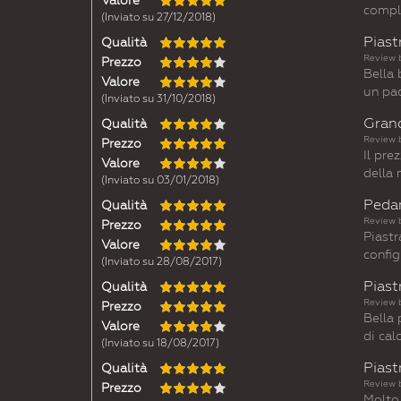
Valore
compli
(Inviato su 27/12/2018)
Piast
Qualità
Review 
Prezzo
Bella 
Valore
un pac
(Inviato su 31/10/2018)
Grand
Qualità
Review 
Prezzo
Il pre
Valore
della 
(Inviato su 03/01/2018)
Pedan
Qualità
Review 
Prezzo
Piast
Valore
config
(Inviato su 28/08/2017)
Piast
Qualità
Review 
Prezzo
Bella 
Valore
di cal
(Inviato su 18/08/2017)
Piast
Qualità
Review 
Prezzo
Molto 