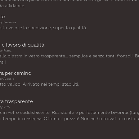
a affidabile.
ito
by
Federika
sto veloce la spedizione, super la qualità.
i e lavoro di qualità
by
Franz
lla piastra in vetro trasparente... semplice e senza tanti fronzoli. 
nti!
ra per camino
by
Alessio
to valido. Arrivato nei tempi stabiliti.
ra trasparente
by
Vito
a in vetro soddisfacente. Resistente e perfettamente lavorata (lungo
i tempi di consegna. Ottimo il prezzo! Non ne ho trovati di così bu