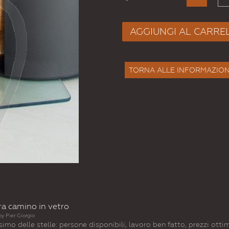
AGGIUNGI AL CARRE
TORNA ALLE INFORMAZION
ra camino in vetro
by
Pier Giorgio
simo delle stelle: persone disponibili, lavoro ben fatto, prezzi ot