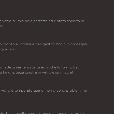
in vetro su misura è perfetta ed è stata spedita in
o!
o idoneo e l'ordine è ben gestito fino alla consegna
suggerisco
completamente a scelta ed anche la forma, bel
i ha una bella piastra in vetro e su misura!
Il vetro è temperato quindi non ci sono problemi nè
ido, ben imballato ed ottima gestione degli ordini.