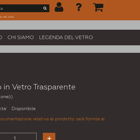
a nel sito
O
CHI SIAMO
LEGENDA DEL VETRO
 in Vetro Trasparente
ione(i)
ita'
Disponibile
ocumentazione relativa al prodotto sarà fornita al