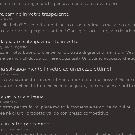
menti e li consiglio anche per lavori di decori su vetro ecc...
ra camino in vetro trasparente
by
Fra 76
bella bella!! Piccolo ritardo rispetto quanto stimato ma la piastra 
co a prova del peggior corriere!! Consiglio l'acquisto, non deludon
e piastre salvapavimento in vetro
by
Fulvio Mognetta
zzo è molto buono anche per una piastra di grandi dimensioni. Vetr
merce (non affidata a corriere qualsiasi!). Un ottimo acquisto che 
a salvapavimento in vetro ad un prezzo ottimo!
by
Gianfranco
ra salvapavimento con un ottimo rapporto qualità-prezzo! Misure 
uratore online. Tutto bene ne mio acquisto, con una spesa ridotta s
ra per stufa a legna
by
Selene V.
piastra per stufa, mi piace molto è moderna e semplice da pulire. 
ore nè di urti, prodotto valido con prezzo competitivo.
ra in vetro per camino
by
Cristina Varchioso
più bella una piastra in vetro piuttosto che in ghisa! Prodotto val