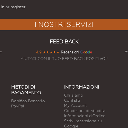
 in
or
register
I NOSTRI SERVIZI
FEED BACK
e
At
4,9
★★★★★
Recensioni
G
o
o
g
l
e
AIUTACI CON IL TUO FEED BACK POSITIVO!!
METODI DI
INFORMAZIONI
PAGAMENTO
Chi siamo
Contatti
Bonifico Bancario
My Account
PayPal
Condizioni di Vendita
Informazioni d'Ordine
Scrivi recensione su
Google