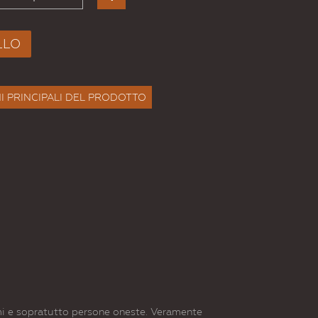
LLO
I PRINCIPALI DEL PRODOTTO
timi e sopratutto persone oneste. Veramente