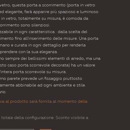
vetro, questa porta a scorrimento (porta in vetro
d elegante, farà apparire più spazioso e luminoso
e in vetro, totalmente su misura, è comoda da
corrimento sono silenziosi.
abile in ogni caratteristica : dalla scelta del
rimento fino all'inserimento delle misure. Una porta
mano e curata in ogni dettaglio per renderla
rprendere con la sua eleganza.
ono sempre dei bellissimi elementi di arredo, ma una
esto caso porta scorrevole decorata) ha un valore
l'intera porta scorrevole su misura.
erno parete prevede un fissaggio piuttosto
tamente abbinabile ad ogni ambiente e stile.
ano.
va al prodotto sarà fornita al momento della
 totale della configurazione. Sconto visibile a