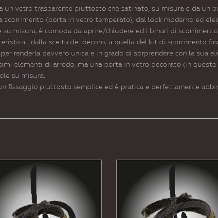
da un vetro trasparente piuttosto che satinato, su misura e da un b
 a scorrimento (porta in vetro temperato), dal look moderno ed ele
e su misura, è comoda da aprire/chiudere ed i binari di scorrimento 
ristica : dalla scelta del decoro, a quella del kit di scorrimento fi
 per renderla davvero unica e in grado di sorprendere con la sua el
ssimi elementi di arredo, ma una porta in vetro decorato (in quest
vole su misura.
un fissaggio piuttosto semplice ed è pratica e perfettamente abbin