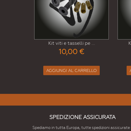
it viti e tasselli pe ...
Kit guarnizione piatta ...
10,00 €
7,00 €
GGIUNGI AL CARRELLO
AGGIUNGI AL CARRELLO
SPEDIZIONE ASSICURATA
Spediamo in tutta Europa, tutte spedizioni assicurate 