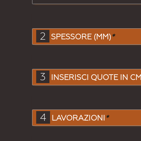
2
SPESSORE (MM)
*
3
INSERISCI QUOTE IN CM.
4
LAVORAZIONI
*