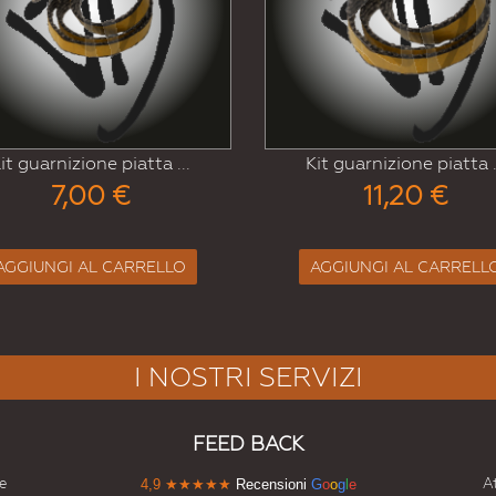
Kit guarnizione piatta ...
Kit guarn
11,20 €
7
AGGIUNGI AL CARRELLO
AGGIUNG
I NOSTRI SERVIZI
FEED BACK
e
At
4,9
★★★★★
Recensioni
G
o
o
g
l
e