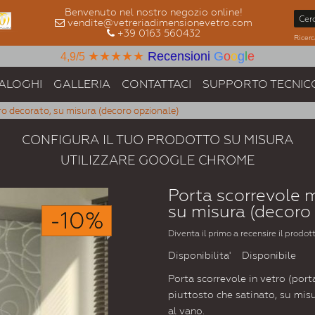
Benvenuto nel nostro negozio online!
vendite@vetreriadimensionevetro.com
+39 0163 560432
Ricerc
★★★★★
Recensioni
G
o
o
g
l
e
4,9/5
ALOGHI
GALLERIA
CONTATTACI
SUPPORTO TECNIC
o decorato, su misura (decoro opzionale)
CONFIGURA IL TUO PRODOTTO SU MISURA
UTILIZZARE GOOGLE CHROME
Porta scorrevole 
su misura (decoro
-10%
Diventa il primo a recensire il prodot
Disponibilita'
Disponibile
Porta scorrevole in vetro (port
piuttosto che satinato, su mis
al vano.