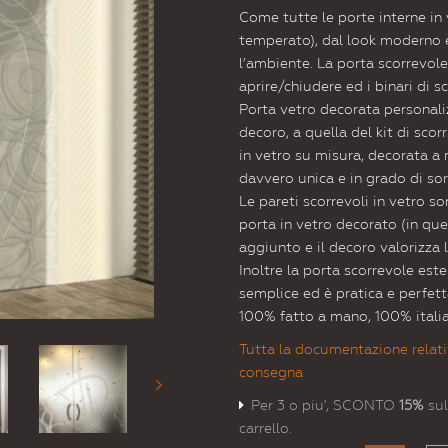
Come tutte le porte interne in 
temperato), dal look moderno e
l’ambiente. La porta scorrevol
aprire/chiudere ed i binari di s
Porta vetro decorata personalizz
decoro, a quella del kit di scor
in vetro su misura, decorata a 
davvero unica e in grado di so
Le pareti scorrevoli in vetro s
porta in vetro decorato (in qu
aggiunto e il decoro valorizza 
Inoltre la porta scorrevole est
semplice ed è pratica e perfet
100% fatto a mano, 100% itali
Tutta la documentazione relati
consegna
Per 3 o piu', SCONTO
15%
sul
carrello.